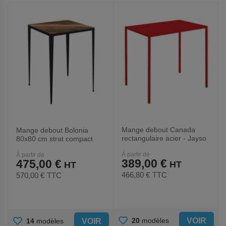
FAVORIS
FAVORIS
Mange debout Canada
Mange debout Bolonia
rectangulaire acier - Jayso
80x80 cm strat compact
piètement acier - Jayso
À partir de
À partir de
389,00 €
475,00 €
466,80 €
TTC
570,00 €
TTC
AJOUTER
AJOUTER
VOIR
20
modèles
VOIR
14
modèles