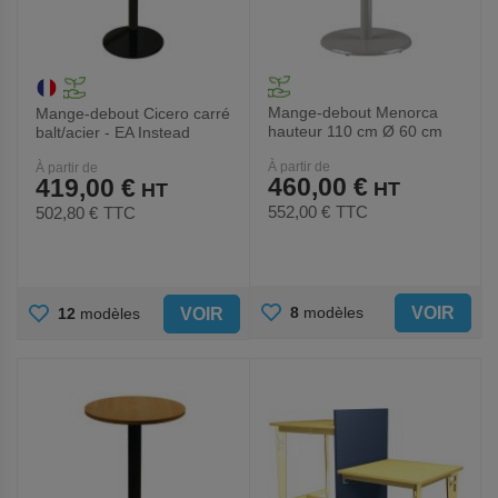
Mange-debout Menorca
Mange-debout Cicero carré
hauteur 110 cm Ø 60 cm
balt/acier - EA Instead
pied peint - Mobidecor
À partir de
À partir de
460,00 €
419,00 €
552,00 €
TTC
502,80 €
TTC
AJOUTER
AJOUTER
VOIR
8
modèles
VOIR
12
modèles
AUX
AUX
FAVORIS
FAVORIS