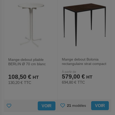
FAVORIS
FAVORIS
Mange debout Bolonia
Mange-debout pliable
rectangulaire strat compact
BERLIN Ø 70 cm blanc
pièt. acier - Jayso
À partir de
579,00 €
108,50 €
694,80 €
TTC
130,20 €
TTC
AJOUTER
AJOUTER
VOIR
21
modèles
VOIR
AUX
AUX