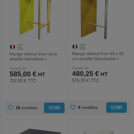
Mange debout Iriss 60 x 60
Mange debout Iriss carré
cm stratifié hêtre/métal +
stratifié hêtre/bois +
panneau
panneau
À partir de
À partir de
480,25 €
585,00 €
576,30 €
TTC
702,00 €
TTC
AJOUTER
AJOUTER
VOIR
9
modèles
VOIR
18
modèles
AUX
AUX
FAVORIS
FAVORIS