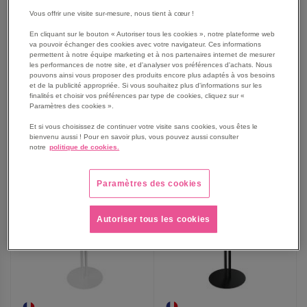
140 x 40 cm stratifié/acier
rectangulaire acier - Jayso
Vous offrir une visite sur-mesure, nous tient à cœur !
À partir de
À partir de
En cliquant sur le bouton « Autoriser tous les cookies », notre plateforme web
465,00 €
440,00 €
va pouvoir échanger des cookies avec votre navigateur. Ces informations
permettent à notre équipe marketing et à nos partenaires internet de mesurer
558,00 €
TTC
528,00 €
TTC
les performances de notre site, et d'analyser vos préférences d'achats. Nous
pouvons ainsi vous proposer des produits encore plus adaptés à vos besoins
et de la publicité appropriée. Si vous souhaitez plus d'informations sur les
finalités et choisir vos préférences par type de cookies, cliquez sur «
Paramètres des cookies ».
AJOUTER
AJOUTER
VOIR
21
modèles
VOIR
3
modèles
Et si vous choisissez de continuer votre visite sans cookies, vous êtes le
bienvenu aussi ! Pour en savoir plus, vous pouvez aussi consulter
AUX
AUX
notre
politique de cookies.
FAVORIS
FAVORIS
Paramètres des cookies
Autoriser tous les cookies