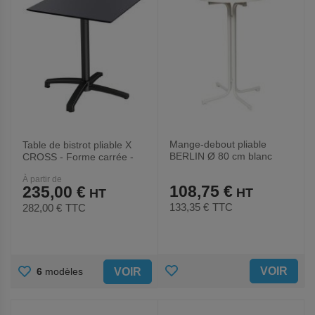
Mange-debout pliable
Table de bistrot pliable X
BERLIN Ø 80 cm blanc
CROSS - Forme carrée -
Veba
À partir de
108,75 €
235,00 €
133,35 €
TTC
282,00 €
TTC
AJOUTER
AJOUTER
VOIR
VOIR
6
modèles
AUX
AUX