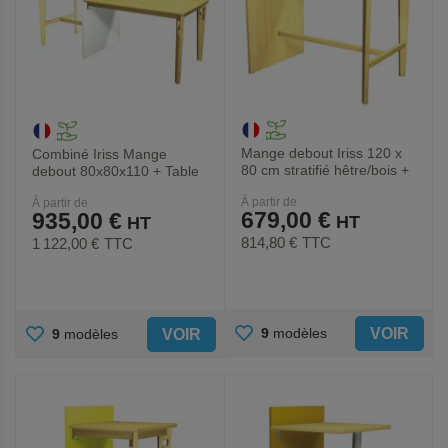
Mange debout Iriss 120 x
Combiné Iriss Mange
80 cm stratifié hêtre/bois +
debout 80x80x110 + Table
panneau
120x80x76 Hêtre/Stratifié
À partir de
À partir de
679,00 €
935,00 €
814,80 €
TTC
1 122,00 €
TTC
AJOUTER
AJOUTER
VOIR
9
modèles
VOIR
9
modèles
AUX
AUX
FAVORIS
FAVORIS