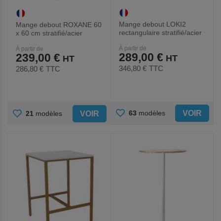
Mange debout LOKI2
Mange debout ROXANE 60
rectangulaire stratifié/acier
x 60 cm stratifié/acier
À partir de
À partir de
289,00 €
239,00 €
346,80 €
TTC
286,80 €
TTC
AJOUTER
AJOUTER
VOIR
63
modèles
VOIR
21
modèles
AUX
AUX
FAVORIS
FAVORIS