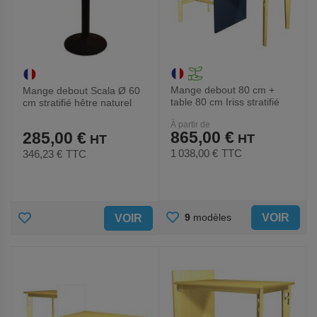
Mange debout 80 cm +
Mange debout Scala Ø 60
table 80 cm Iriss stratifié
cm stratifié hêtre naturel
hêtre - panneau
vicenza - carbone
À partir de
865,00 €
285,00 €
1 038,00 €
TTC
346,23 €
TTC
AJOUTER
AJOUTER
VOIR
9
modèles
VOIR
AUX
AUX
FAVORIS
FAVORIS