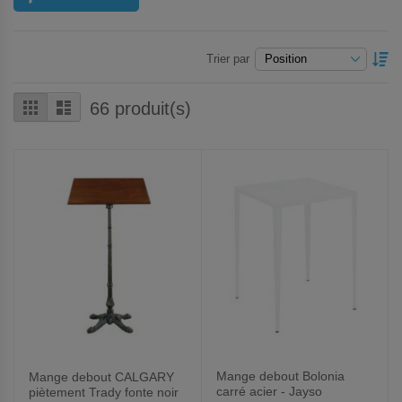
P
Trier par
O
D
Grille
Liste
66
produit(s)
Mange debout Bolonia
Mange debout CALGARY
carré acier - Jayso
piètement Trady fonte noir