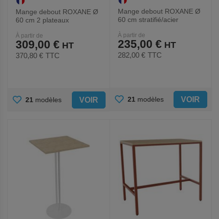
Mange debout ROXANE Ø
Mange debout ROXANE Ø
60 cm stratifié/acier
60 cm 2 plateaux
stratifié/acier
À partir de
À partir de
235,00 €
309,00 €
282,00 €
TTC
370,80 €
TTC
AJOUTER
AJOUTER
VOIR
21
modèles
VOIR
21
modèles
AUX
AUX
FAVORIS
FAVORIS