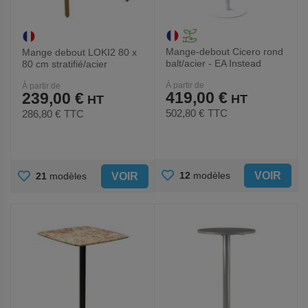
Mange-debout Cicero rond
Mange debout LOKI2 80 x
balt/acier - EA Instead
80 cm stratifié/acier
À partir de
À partir de
419,00 €
239,00 €
502,80 €
TTC
286,80 €
TTC
AJOUTER
AJOUTER
VOIR
12
modèles
VOIR
21
modèles
AUX
AUX
FAVORIS
FAVORIS