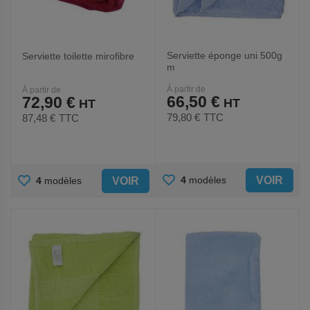
Serviette éponge uni 500g
Serviette toilette mirofibre
m
À partir de
À partir de
66,50 €
72,90 €
79,80 €
TTC
87,48 €
TTC
AJOUTER
AJOUTER
VOIR
4
modèles
VOIR
4
modèles
AUX
AUX
FAVORIS
FAVORIS