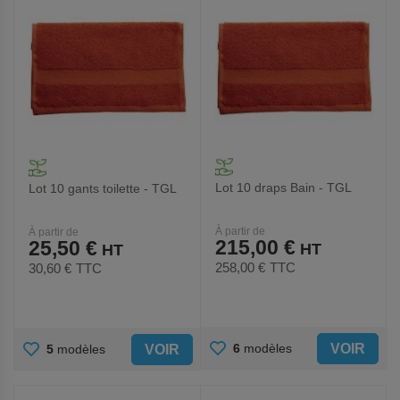
Lot 10 draps Bain - TGL
Lot 10 gants toilette - TGL
À partir de
À partir de
215,00 €
25,50 €
258,00 €
TTC
30,60 €
TTC
AJOUTER
AJOUTER
VOIR
6
modèles
VOIR
5
modèles
AUX
AUX