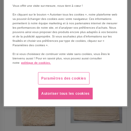
Lot de 5 serviettes
Lot 12 bavoirs lacettes
collerettes
Vous offrir une visite sur-mesure, nous tient à cœur !
En cliquant sur le bouton « Autoriser tous les cookies », notre plateforme web
43,25 €
43,00 €
va pouvoir échanger des cookies avec votre navigateur. Ces informations
permettent à notre équipe marketing et à nos partenaires internet de mesurer
51,90 €
TTC
51,60 €
TTC
les performances de notre site, et d'analyser vos préférences d'achats. Nous
pouvons ainsi vous proposer des produits encore plus adaptés à vos besoins
et de la publicité appropriée. Si vous souhaitez plus d'informations sur les
finalités et choisir vos préférences par type de cookies, cliquez sur «
Paramètres des cookies ».
AJOUTER
AJOUTER
VOIR
VOIR
Et si vous choisissez de continuer votre visite sans cookies, vous êtes le
bienvenu aussi ! Pour en savoir plus, vous pouvez aussi consulter
AUX
AUX
notre
politique de cookies.
FAVORIS
FAVORIS
Paramètres des cookies
Autoriser tous les cookies