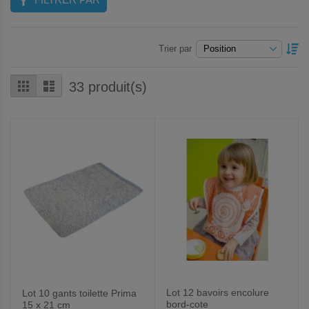
P
Trier par
O
D
Grille
Liste
33
produit(s)
Lot 12 bavoirs encolure
Lot 10 gants toilette Prima
bord-cote
15 x 21 cm