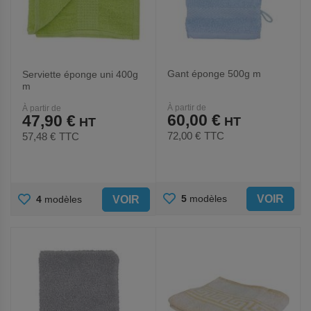
Gant éponge 500g m
Serviette éponge uni 400g
m
À partir de
À partir de
60,00 €
47,90 €
72,00 €
TTC
57,48 €
TTC
AJOUTER
AJOUTER
VOIR
5
modèles
VOIR
4
modèles
AUX
AUX
FAVORIS
FAVORIS