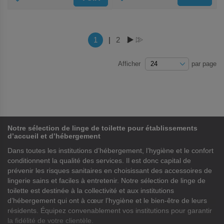
AUX
AUX
FAVORIS
FAVORIS
Page
Vous lisez actuellement la page
1
|
Page
2
PAGE
PAGE
Afficher
par page
Notre sélection de linge de toilette pour établissements
d’accueil et d’hébergement
Dans toutes les institutions d’hébergement, l’hygiène et le confort
conditionnent la qualité des services. Il est donc capital de
prévenir les risques sanitaires en choisissant des accessoires de
lingerie sains et faciles à entretenir. Notre sélection de linge de
toilette est destinée à la collectivité et aux institutions
d’hébergement qui ont à cœur l’hygiène et le bien-être de leurs
résidents. Équipez convenablement vos institutions pour garantir
la fidélité de votre clientèle.