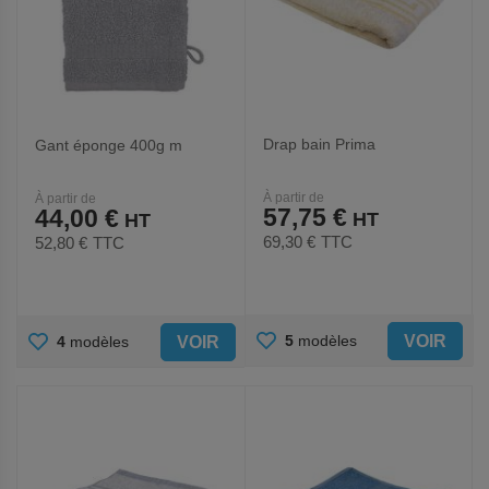
Drap bain Prima
Gant éponge 400g m
À partir de
À partir de
57,75 €
44,00 €
69,30 €
TTC
52,80 €
TTC
AJOUTER
AJOUTER
VOIR
5
modèles
VOIR
4
modèles
AUX
AUX
FAVORIS
FAVORIS