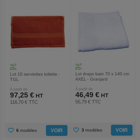
FAVORIS
FAVORIS
Lot draps bain 70 x 140 cm
Lot 10 serviettes toilette -
AXEL - Granjard
TGL
À partir de
À partir de
46,49 €
97,25 €
55,79 €
TTC
116,70 €
TTC
AJOUTER
AJOUTER
VOIR
3
modèles
VOIR
6
modèles