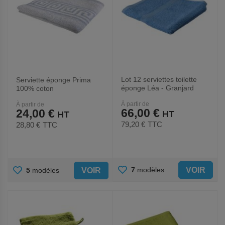
Lot 12 serviettes toilette
Serviette éponge Prima
éponge Léa - Granjard
100% coton
À partir de
À partir de
66,00 €
24,00 €
79,20 €
TTC
28,80 €
TTC
AJOUTER
AJOUTER
VOIR
7
modèles
VOIR
5
modèles
AUX
AUX
FAVORIS
FAVORIS