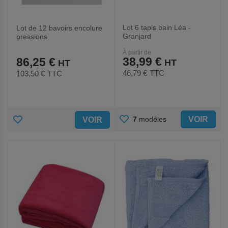
Lot 6 tapis bain Léa -
Lot de 12 bavoirs encolure
Granjard
pressions
À partir de
38,99 €
86,25 €
46,79 €
TTC
103,50 €
TTC
AJOUTER
AJOUTER
VOIR
7
modèles
VOIR
AUX
AUX
FAVORIS
FAVORIS