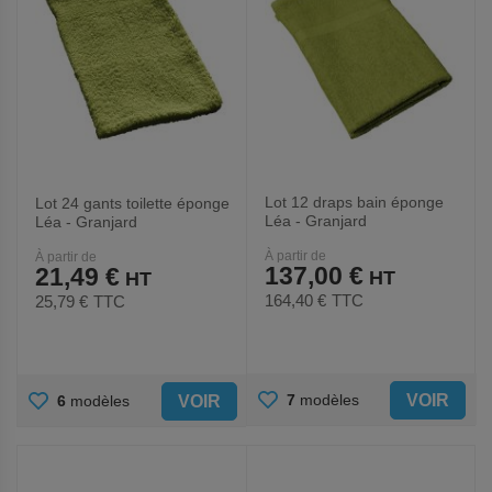
Lot 12 draps bain éponge
Lot 24 gants toilette éponge
Léa - Granjard
Léa - Granjard
À partir de
À partir de
137,00 €
21,49 €
164,40 €
TTC
25,79 €
TTC
AJOUTER
AJOUTER
VOIR
7
modèles
VOIR
6
modèles
AUX
AUX
FAVORIS
FAVORIS