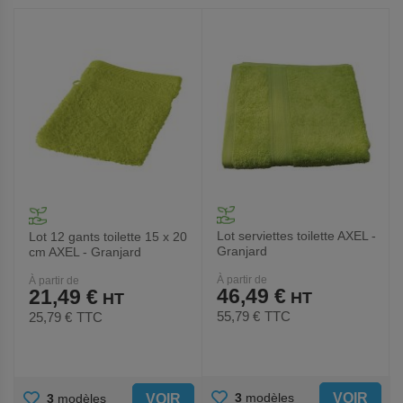
AUX
AUX
FAVORIS
FAVORIS
Lot serviettes toilette AXEL -
Lot 12 gants toilette 15 x 20
Granjard
cm AXEL - Granjard
À partir de
À partir de
46,49 €
21,49 €
55,79 €
TTC
25,79 €
TTC
AJOUTER
AJOUTER
VOIR
3
modèles
VOIR
3
modèles