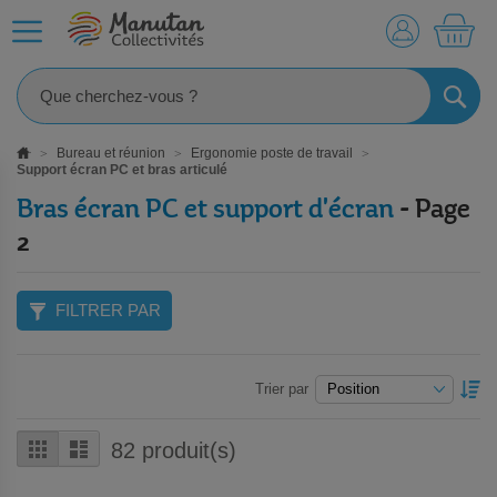
MO
RECHE
Bureau et réunion
Ergonomie poste de travail
Support écran PC et bras articulé
Bras écran PC et support d'écran
- Page
2
FILTRER PAR
P
Trier par
O
D
Grille
Liste
82
produit(s)