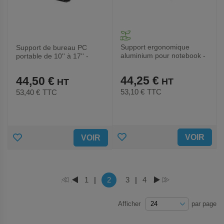
Support ergonomique
Support de bureau PC
aluminium pour notebook -
portable de 10'' à 17'' -
Port connect
Neomounts
44,25 €
44,50 €
53,10 €
TTC
53,40 €
TTC
AJOUTER
AJOUTER
VOIR
VOIR
AUX
AUX
FAVORIS
FAVORIS
Page
Vous lisez actuellement la page
Page
1
|
2
Page
3
|
Page
4
PAGE
PAGE
PAGE
PAGE
Afficher
par page