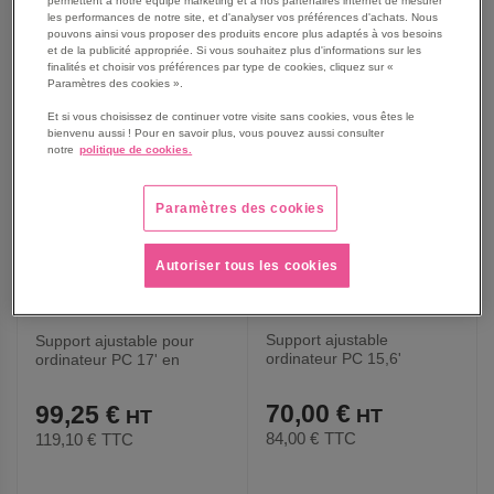
AJOUTER
AJOUTER
VOIR
VOIR
les performances de notre site, et d'analyser vos préférences d'achats. Nous
pouvons ainsi vous proposer des produits encore plus adaptés à vos besoins
et de la publicité appropriée. Si vous souhaitez plus d'informations sur les
AUX
AUX
finalités et choisir vos préférences par type de cookies, cliquez sur «
Paramètres des cookies ».
FAVORIS
FAVORIS
Et si vous choisissez de continuer votre visite sans cookies, vous êtes le
bienvenu aussi ! Pour en savoir plus, vous pouvez aussi consulter
notre
politique de cookies.
Paramètres des cookies
Autoriser tous les cookies
Support ajustable
Support ajustable pour
ordinateur PC 15,6'
ordinateur PC 17' en
aluminium - Desq
aluminium - Desq
70,00 €
99,25 €
84,00 €
TTC
119,10 €
TTC