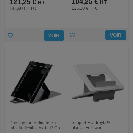
104,25 €
121,25 €
125,10 €
TTC
145,50 €
TTC
AJOUTER
AJOUTER
VOIR
VOIR
AUX
AUX
FAVORIS
FAVORIS
Support PC Breyta™ -
Duo support ordinateur +
blanc - Fellowes
tablette flexible hylite R-Go
Riser