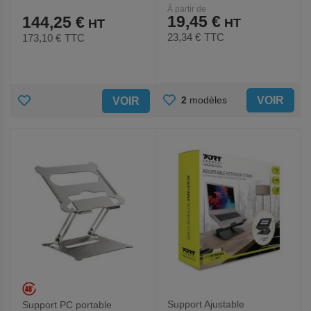
À partir de
19,45 €
144,25 €
23,34 €
TTC
173,10 €
TTC
AJOUTER
AJOUTER
VOIR
2
modèles
VOIR
AUX
AUX
FAVORIS
FAVORIS
Support Ajustable
Support PC portable