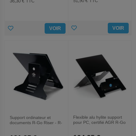
51,90 €
TTC
36,30 €
TTC
AJOUTER
AJOUTER
VOIR
VOIR
AUX
AUX
FAVORIS
FAVORIS
Flexible alu hylite support
Support ordinateur et
pour PC, certifié AGR R-Go
documents R-Go Riser - R-
Riser
Go Tools