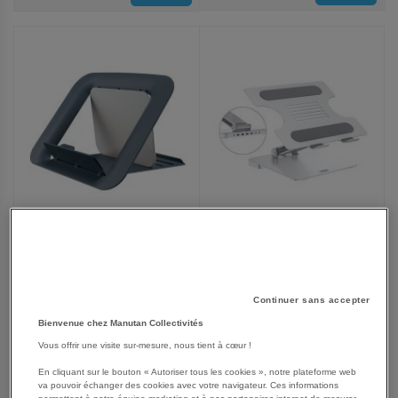
AUX
AUX
FAVORIS
FAVORIS
Support ajustable
Support ordinateur portable
ordinateur PC 17' + docking
réglable, Leitz Ergo Cosy,
aluminium Desq
gris
Continuer sans accepter
195,75 €
32,25 €
Bienvenue chez Manutan Collectivités
234,90 €
TTC
38,70 €
TTC
Vous offrir une visite sur-mesure, nous tient à cœur !
En cliquant sur le bouton « Autoriser tous les cookies », notre plateforme web
va pouvoir échanger des cookies avec votre navigateur. Ces informations
permettent à notre équipe marketing et à nos partenaires internet de mesurer