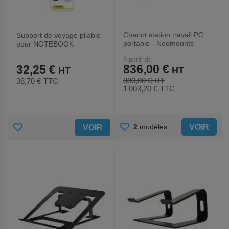
Chariot station travail PC
Support de voyage pliable
portable - Neomounts
pour NOTEBOOK
À partir de
836,00 €
32,25 €
880,00 €
38,70 €
TTC
1 003,20 €
TTC
AJOUTER
AJOUTER
VOIR
2
modèles
VOIR
AUX
AUX
FAVORIS
FAVORIS