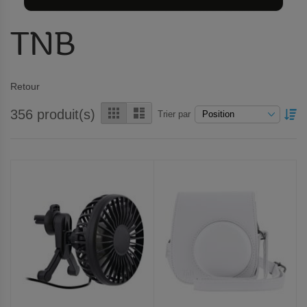
TNB
Retour
Grille
Liste
356
produit(s)
PA
Trier par
OR
DÉ