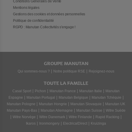
Conditions Générales de Vente
Mentions légales
Gestions des cookies et données personnelles
Politique de confidentialité
RGPD : Manutan Collectivités s'engage !
GROUPE MANUTAN
|
|
Qui sommes-nous ?
Notre politique RSE
Rejoignez-nous
TOUTE LA FAMILLE
|
|
|
|
Casal Sport
Pichon
Manutan France
Manutan Italie
Manutan
|
|
|
|
Espagne
Manutan Portugal
Manutan Belgique
Manutan Tchéquie
|
|
|
Manutan Pologne
Manutan Hongrie
Manutan Slovaquie
Manutan UK
|
|
|
Manutan Pays-Bas
Manutan Allemagne
Manutan Suisse
Witre Suède
|
|
|
|
|
Witre Norvège
Witre Danemark
Witre Finlande
Rapid Racking
|
|
|
Ikaros
Ironmongery
ElectricalDirect
Kruizinga