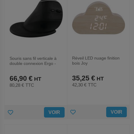
Réveil LED nuage finition
Souris sans fil verticale à
bois Joy
double connexion Ergo -
Noir
35,25 €
66,90 €
42,30 €
TTC
80,28 €
TTC
AJOUTER
AJOUTER
VOIR
VOIR
AUX
AUX
FAVORIS
FAVORIS