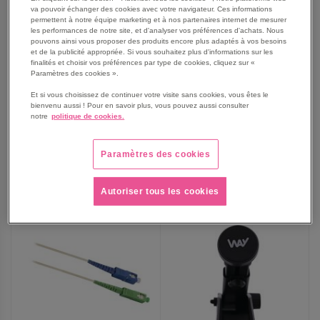
va pouvoir échanger des cookies avec votre navigateur. Ces informations
permettent à notre équipe marketing et à nos partenaires internet de mesurer
les performances de notre site, et d'analyser vos préférences d'achats. Nous
pouvons ainsi vous proposer des produits encore plus adaptés à vos besoins
Casque Bluetooth Single 2 -
Ecouteurs filaires Lightning
et de la publicité appropriée. Si vous souhaitez plus d'informations sur les
TNB
Curv - TNB
finalités et choisir vos préférences par type de cookies, cliquez sur «
Paramètres des cookies ».
À partir de
À partir de
20,50 €
33,75 €
Et si vous choisissez de continuer votre visite sans cookies, vous êtes le
bienvenu aussi ! Pour en savoir plus, vous pouvez aussi consulter
24,60 €
TTC
40,50 €
TTC
notre
politique de cookies.
Paramètres des cookies
AJOUTER
AJOUTER
VOIR
3
modèles
VOIR
2
modèles
Autoriser tous les cookies
AUX
AUX
FAVORIS
FAVORIS