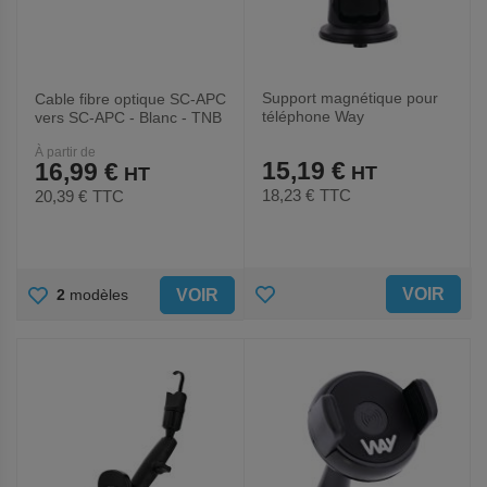
Support magnétique pour
Cable fibre optique SC-APC
téléphone Way
vers SC-APC - Blanc - TNB
À partir de
15,19 €
16,99 €
18,23 €
TTC
20,39 €
TTC
AJOUTER
AJOUTER
VOIR
VOIR
2
modèles
AUX
AUX
FAVORIS
FAVORIS