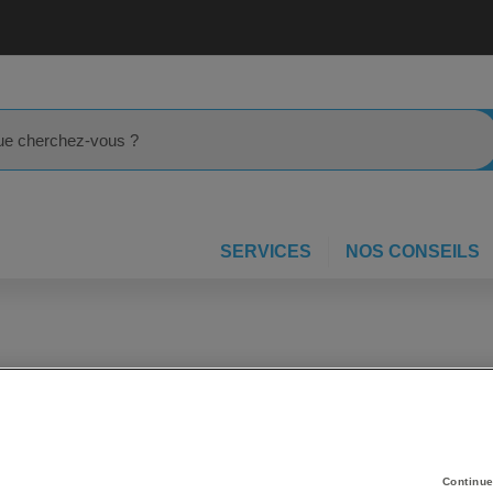
rcher
SERVICES
NOS CONSEILS
ruxxac
Continue
Retour