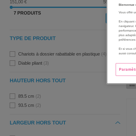
151,00 €
550,00 €
Bienvenue 
7 PRODUITS
Vous offrir 
OK
En cliquant 
navigateur. 
performance
plus adaptés
TYPE DE PRODUIT
préférences 
Et si vous c
Chariots à dossier rabattable en plastique
4
aussi consul
Diable pliant
3
Paramèt
HAUTEUR HORS TOUT
G
89.5 cm
2
93.5 cm
2
LARGEUR HORS TOUT