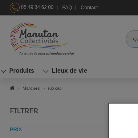
|
|
05 49 34 62 00
FAQ
Contact
ALLEZ
AU
CONTENU
Reche
Produits
Lieux de vie
Marques
ruxxac
FILTRER
PRIX