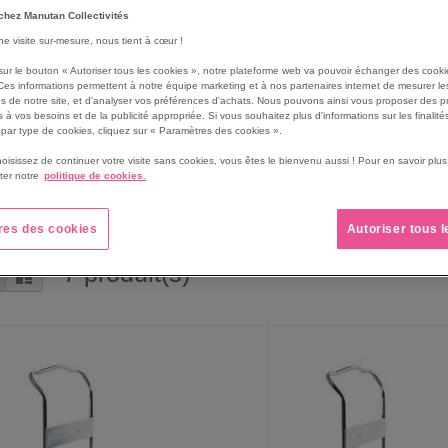
chez Manutan Collectivités
une visite sur-mesure, nous tient à cœur !
sur le bouton « Autoriser tous les cookies », notre plateforme web va pouvoir échanger des cooki
Ces informations permettent à notre équipe marketing et à nos partenaires internet de mesurer le
s de notre site, et d'analyser vos préférences d'achats. Nous pouvons ainsi vous proposer des p
 à vos besoins et de la publicité appropriée. Si vous souhaitez plus d'informations sur les finalités
par type de cookies, cliquez sur « Paramètres des cookies ».
hoisissez de continuer votre visite sans cookies, vous êtes le bienvenu aussi ! Pour en savoir pl
ter notre
politique de cookies.
res des cookies
Autoriser tous 
7
produit(s)
rille
Liste