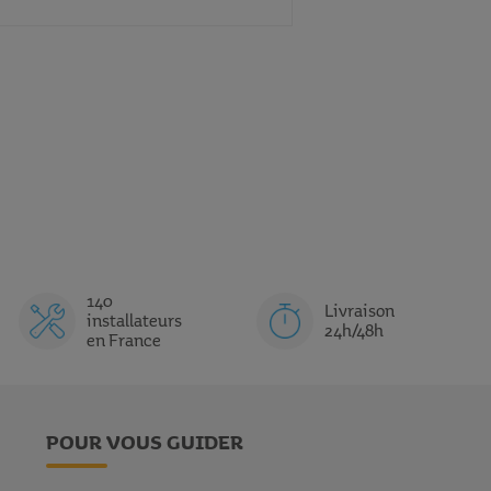
AJOUTER
COMPARER
VOIR
AUX
CE
FAVORIS
PRODUIT
140
Livraison
installateurs
24h/48h
en France
POUR VOUS GUIDER