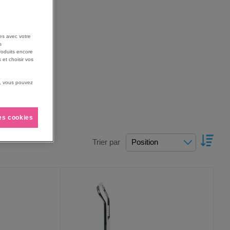
es avec votre
s
roduits encore
 et choisir vos
us, vous pouvez
les cookies
PAR
Trier par
ORDR
DÉCRO