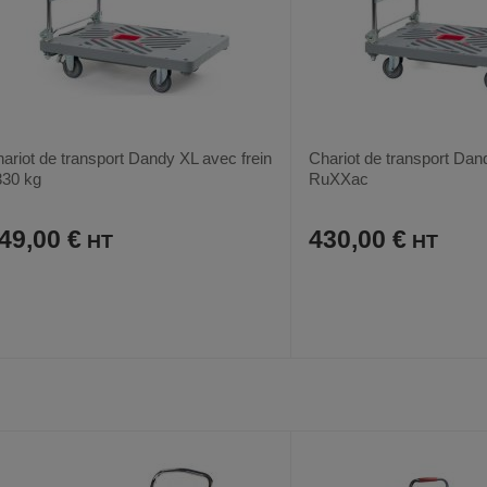
ariot de transport Dandy XL avec frein
Chariot de transport Dan
330 kg
RuXXac
49,00 €
430,00 €
AJOUTER
COMPARER
AJOUTER
COMPARER
VOIR
AUX
CE
AUX
CE
FAVORIS
PRODUIT
FAVORIS
PRODUIT