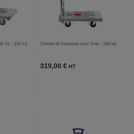
dy XL - 330 kg -
Chariot de transport avec frein - 180 kg
319,00 €
AJOUTER
COMPARER
VOIR
VOIR
AUX
CE
FAVORIS
PRODUIT