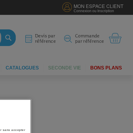
MON ESPACE CLIENT
Connexion ou Inscription
MON 
Devis par
Commande
référence
par référence
RECHERCHER
CATALOGUES
SECONDE VIE
BONS PLANS
r sans accepter