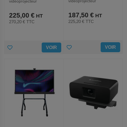
vidéoprojecteur
vidéoprojecteur
Promethean - Modèle UST-
Promethean - Modèle
P1
5811116713
187,50 €
225,00 €
225,20 €
TTC
270,20 €
TTC
AJOUTER
AJOUTER
VOIR
VOIR
AUX
AUX
FAVORIS
FAVORIS