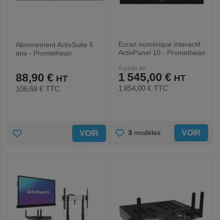
Ecran numérique interactif
Abonnement ActivSuite 5
ActivPanel 10 - Promethean
ans - Promethean
À partir de
1 545,00 €
88,90 €
1 854,00 €
TTC
106,68 €
TTC
AJOUTER
AJOUTER
VOIR
3
modèles
VOIR
AUX
AUX
FAVORIS
FAVORIS