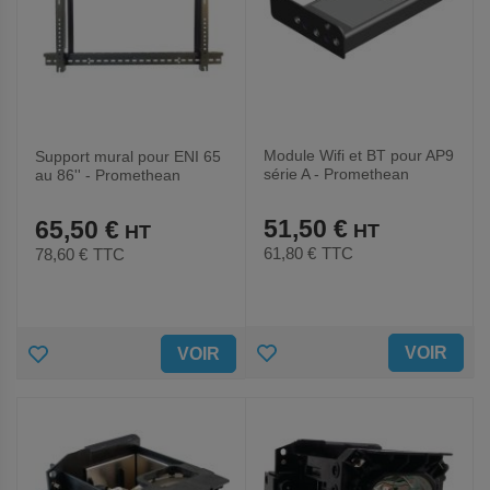
Module Wifi et BT pour AP9
Support mural pour ENI 65
série A - Promethean
au 86'' - Promethean
51,50 €
65,50 €
61,80 €
TTC
78,60 €
TTC
AJOUTER
AJOUTER
VOIR
VOIR
AUX
AUX
FAVORIS
FAVORIS