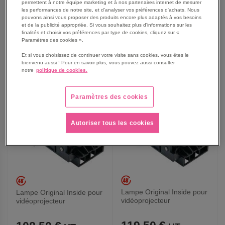
permettent à notre équipe marketing et à nos partenaires internet de mesurer
les performances de notre site, et d'analyser vos préférences d'achats. Nous
pouvons ainsi vous proposer des produits encore plus adaptés à vos besoins
et de la publicité appropriée. Si vous souhaitez plus d'informations sur les
finalités et choisir vos préférences par type de cookies, cliquez sur «
Paramètres des cookies ».
AJOUTER
AJOUTER
VOIR
VOIR
Et si vous choisissez de continuer votre visite sans cookies, vous êtes le
AUX
AUX
bienvenu aussi ! Pour en savoir plus, vous pouvez aussi consulter
notre
politique de cookies.
FAVORIS
FAVORIS
Paramètres des cookies
Autoriser tous les cookies
Lampe Original Inside pour
Lampe Original Inside pour
vidéoprojecteur
vidéoprojecteur
Promethean - Modèle
Promethean - Modèle
PRM35-LAMP
PRM45-LAMP