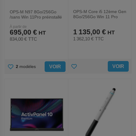
OPS-M Core i5 12ème Gen
OPS-M N97 8Go/256Go
8Go/256Go Win 11 Pro
/sans Win 11Pro préinstallé
préinstallé - Promethean
- Promethean
À partir de
1 135,00 €
695,00 €
1 362,10 €
TTC
834,00 €
TTC
AJOUTER
AJOUTER
VOIR
VOIR
2
modèles
AUX
AUX
FAVORIS
FAVORIS