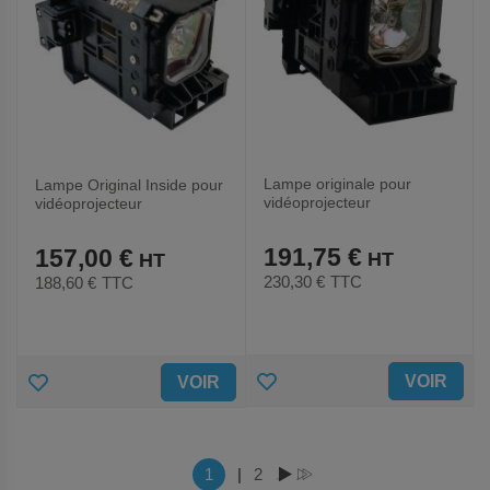
Lampe originale pour
Lampe Original Inside pour
vidéoprojecteur
vidéoprojecteur
Promethean - Modèle
Promethean - Modèle
PRM45-LAMP
PRM25-LAMP
191,75 €
157,00 €
230,30 €
TTC
188,60 €
TTC
AJOUTER
AJOUTER
VOIR
VOIR
AUX
AUX
FAVORIS
FAVORIS
Page
Vous lisez actuellement la page
1
|
Page
2
PAGE
PAGE