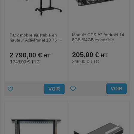
Module OPS-A2 Android 14
Pack mobile ajustable en
8GB /64GB extensible
hauteur ActivPanel 10 75'' +
MicroSD - Promethean
OPS Android - Promethean
205,00 €
2 790,00 €
246,00 €
TTC
3 348,00 €
TTC
AJOUTER
AJOUTER
VOIR
VOIR
AUX
AUX
FAVORIS
FAVORIS