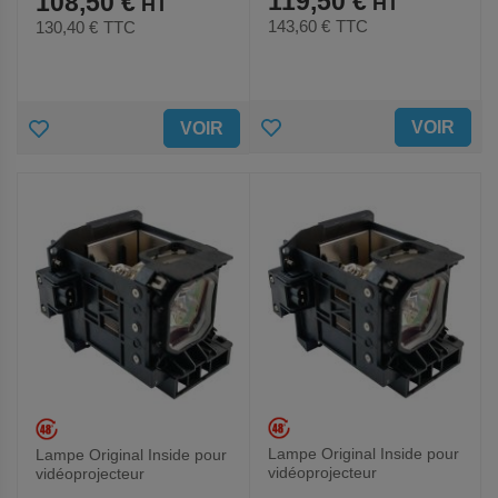
119,50 €
108,50 €
143,60 €
TTC
130,40 €
TTC
AJOUTER
AJOUTER
VOIR
VOIR
AUX
AUX
FAVORIS
FAVORIS
Lampe Original Inside pour
Lampe Original Inside pour
vidéoprojecteur
vidéoprojecteur
Promethean - Modèle EST-
Promethean - Modèle