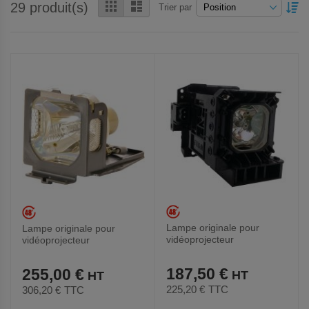
Grille
Liste
29
produit(s)
PA
Trier par
OR
DÉ
Lampe originale pour
Lampe originale pour
vidéoprojecteur
vidéoprojecteur
Promethean - Modèle UST-
Promethean - Modèle
P2
PRM30-LAMP
187,50 €
255,00 €
225,20 €
TTC
306,20 €
TTC