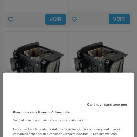
AJOUTER
AJOUTER
VOIR
VOIR
AUX
AUX
FAVORIS
FAVORIS
Continuer sans accepter
Lampe Original Inside pour
Lampe Original Inside pour
Bienvenue chez Manutan Collectivités
vidéoprojecteur
vidéoprojecteur
Promethean - Modèle UST-
Promethean - Modèle UST-
Vous offrir une visite sur-mesure, nous tient à cœur !
P1
P2
115,50 €
115,50 €
En cliquant sur le bouton « Autoriser tous les cookies », notre plateforme web
va pouvoir échanger des cookies avec votre navigateur. Ces informations
138,80 €
TTC
138,80 €
TTC