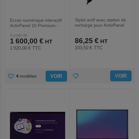
Stylet actif avec station de
Ecran numérique interactif
recharge pour ActivPanel
ActivPanel 10 Premium -
10 - Promethean
Promethean
À partir de
86,25 €
1 600,00 €
103,50 €
TTC
1 920,00 €
TTC
AJOUTER
AJOUTER
VOIR
VOIR
4
modèles
AUX
AUX
FAVORIS
FAVORIS