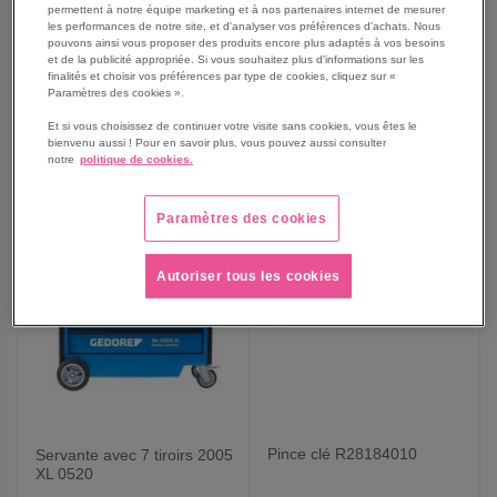
97,50 €
138,75 €
permettent à notre équipe marketing et à nos partenaires internet de mesurer
117,00 €
TTC
166,50 €
TTC
les performances de notre site, et d'analyser vos préférences d'achats. Nous
pouvons ainsi vous proposer des produits encore plus adaptés à vos besoins
et de la publicité appropriée. Si vous souhaitez plus d'informations sur les
finalités et choisir vos préférences par type de cookies, cliquez sur «
Paramètres des cookies ».
AJOUTER
AJOUTER
VOIR
VOIR
Et si vous choisissez de continuer votre visite sans cookies, vous êtes le
bienvenu aussi ! Pour en savoir plus, vous pouvez aussi consulter
notre
politique de cookies.
AUX
AUX
FAVORIS
FAVORIS
Paramètres des cookies
Autoriser tous les cookies
Pince clé R28184010
Servante avec 7 tiroirs 2005
XL 0520