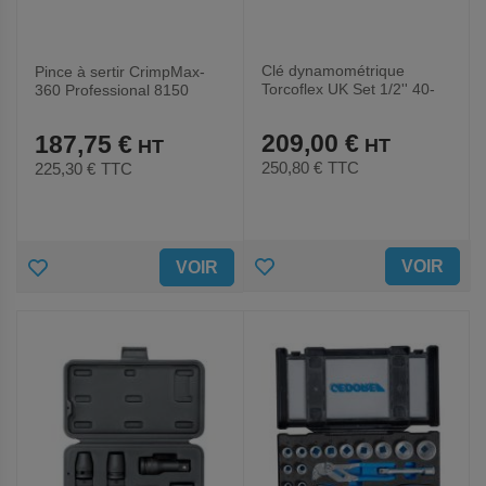
Clé dynamométrique
Pince à sertir CrimpMax-
Torcoflex UK Set 1/2'' 40-
360 Professional 8150
200Nm
209,00 €
187,75 €
250,80 €
TTC
225,30 €
TTC
AJOUTER
AJOUTER
VOIR
VOIR
AUX
AUX
FAVORIS
FAVORIS