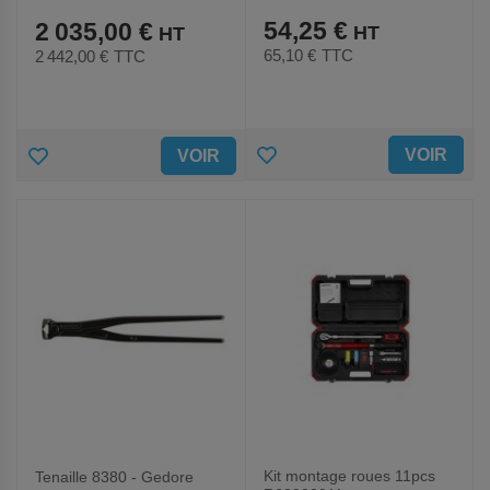
54,25 €
2 035,00 €
65,10 €
TTC
2 442,00 €
TTC
AJOUTER
AJOUTER
VOIR
VOIR
AUX
AUX
FAVORIS
FAVORIS
Kit montage roues 11pcs
Tenaille 8380 - Gedore