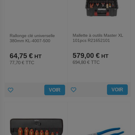
Mallette à outils Master XL
Rallonge clé universelle
101pcs R21652101
380mm KL-4007-500
579,00 €
64,75 €
694,80 €
TTC
77,70 €
TTC
AJOUTER
AJOUTER
VOIR
VOIR
AUX
AUX
FAVORIS
FAVORIS