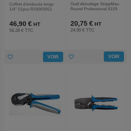
Outil dénudage StrippMax-
Coffret d'embouts longs
Round Professional 8159
1/4'' 51pcs R33003051
20,75 €
46,90 €
24,90 €
TTC
56,28 €
TTC
AJOUTER
AJOUTER
VOIR
VOIR
AUX
AUX
FAVORIS
FAVORIS