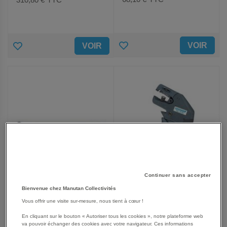
AJOUTER
AJOUTER
VOIR
VOIR
AUX
AUX
FAVORIS
FAVORIS
Continuer sans accepter
Bienvenue chez Manutan Collectivités
Pince à dénuder StrippMax-
Poignée articulée 3/4''
Vous offrir une visite sur-mesure, nous tient à cœur !
Pistol Professional 8154
980mm KL-4007-411
En cliquant sur le bouton « Autoriser tous les cookies », notre plateforme web
va pouvoir échanger des cookies avec votre navigateur. Ces informations