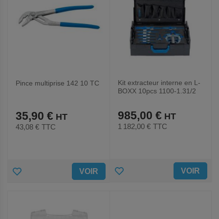
Kit extracteur interne en L-
Pince multiprise 142 10 TC
BOXX 10pcs 1100-1.31/2
985,00 €
35,90 €
1 182,00 €
TTC
43,08 €
TTC
AJOUTER
AJOUTER
VOIR
VOIR
AUX
AUX
FAVORIS
FAVORIS