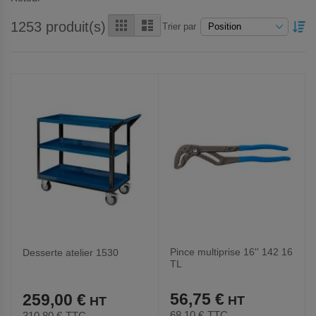
Grille
Liste
1253
produit(s)
PA
Trier par
OR
DÉ
Pince multiprise 16'' 142 16
Desserte atelier 1530
TL
56,75 €
259,00 €
68,10 €
TTC
310,80 €
TTC