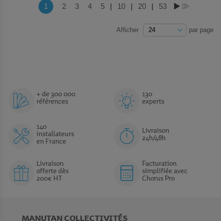
Page
Vous lisez actuellement la page
1
Page
2
Page
3
Page
4
Page
5
|
Page
10
|
Page
20
|
Page
53
PAGE
PAGE
Afficher
par page
+ de 300 000
130
références
experts
140
Livraison
installateurs
24h/48h
en France
Livraison
Facturation
offerte dès
simplifiée avec
200€ HT
Chorus Pro
MANUTAN COLLECTIVITÉS