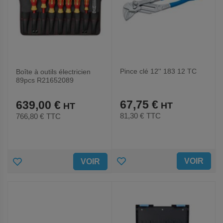
Pince clé 12'' 183 12 TC
Boîte à outils électricien
89pcs R21652089
67,75 €
639,00 €
81,30 €
TTC
766,80 €
TTC
AJOUTER
AJOUTER
VOIR
VOIR
AUX
AUX
FAVORIS
FAVORIS