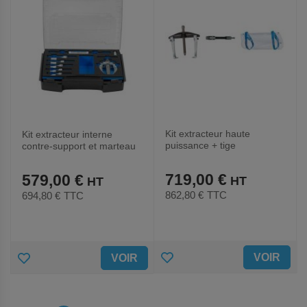
Kit extracteur haute
Kit extracteur interne
puissance + tige
contre-support et marteau
hydraulique+protection
coulissant
719,00 €
579,00 €
862,80 €
TTC
694,80 €
TTC
AJOUTER
AJOUTER
VOIR
VOIR
AUX
AUX
FAVORIS
FAVORIS