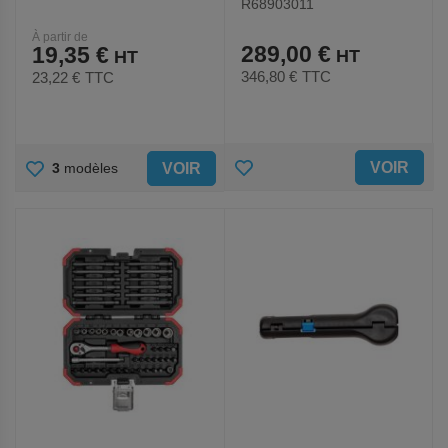
R68903011
À partir de
289,00 €
19,35 €
346,80 €
TTC
23,22 €
TTC
AJOUTER
AJOUTER
VOIR
VOIR
3
modèles
AUX
AUX
FAVORIS
FAVORIS