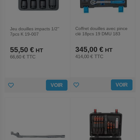
Coffret douilles avec pince
Jeu douilles impacts 1/2''
clé 18pcs 19 DMU 183
7pcs K 19-007
345,00 €
55,50 €
414,00 €
TTC
66,60 €
TTC
AJOUTER
AJOUTER
VOIR
VOIR
AUX
AUX
FAVORIS
FAVORIS