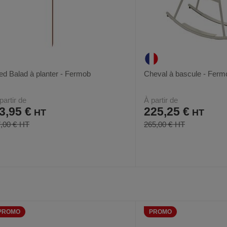
ed Balad à planter - Fermob
Cheval à bascule - Ferm
partir de
À partir de
3,95 €
225,25 €
,00 €
265,00 €
AJOUTER
COMPARER
AJOUTER
COMPARER
VOIR
5
18
AUX
CE
AUX
CE
FAVORIS
PRODUIT
FAVORIS
PRODUIT
PROMO
PROMO