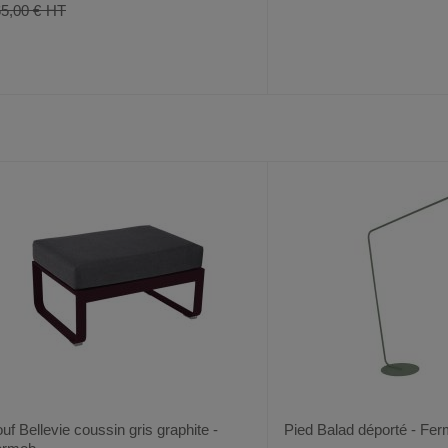
5,00 €
AJOUTER
COMPARER
AJOUTER
COMPARER
VOIR
8
18
AUX
CE
AUX
CE
FAVORIS
PRODUIT
FAVORIS
PRODUIT
uf Bellevie coussin gris graphite -
Pied Balad déporté - Fe