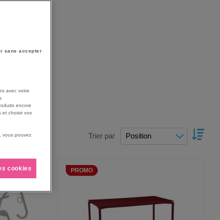
r sans accepter
es avec votre
s
roduits encore
 et choisir vos
PAR
Trier par
us, vous pouvez
ORDR
DÉCRO
les cookies
PROMO