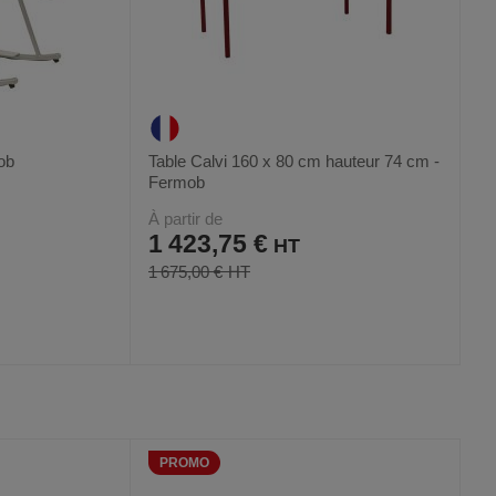
ob
Table Calvi 160 x 80 cm hauteur 74 cm -
Fermob
À partir de
1 423,75 €
1 675,00 €
AJOUTER
COMPARER
VOIR
VOIR
18
AUX
CE
FAVORIS
PRODUIT
PROMO