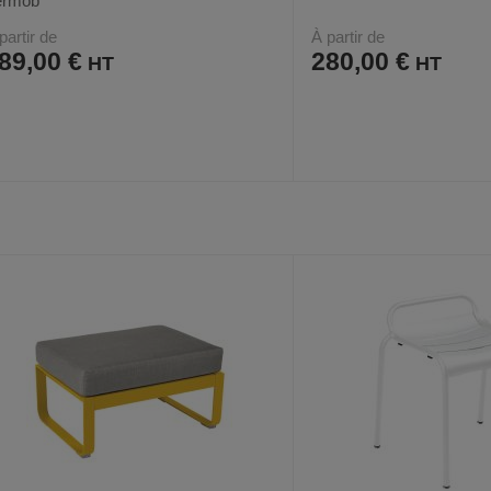
ermob
partir de
À partir de
89,00 €
280,00 €
AJOUTER
COMPARER
AJOUTER
COMPARER
VOIR
18
5
AUX
CE
AUX
CE
FAVORIS
PRODUIT
FAVORIS
PRODUIT