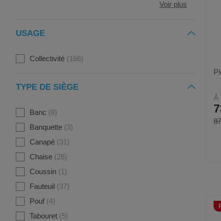
Voir plus
USAGE
Collectivité
166
Pi
TYPE DE SIÈGE
À 
7
Banc
8
87
Banquette
3
Canapé
31
Chaise
26
Coussin
1
Fauteuil
37
Pouf
4
Tabouret
5