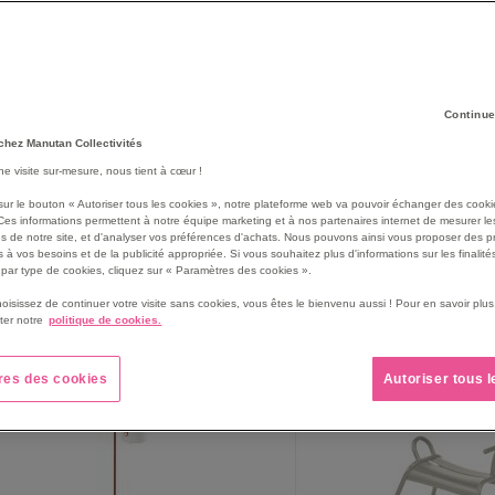
Continue
chez Manutan Collectivités
une visite sur-mesure, nous tient à cœur !
sur le bouton « Autoriser tous les cookies », notre plateforme web va pouvoir échanger des cooki
Ces informations permettent à notre équipe marketing et à nos partenaires internet de mesurer le
s de notre site, et d'analyser vos préférences d'achats. Nous pouvons ainsi vous proposer des p
 à vos besoins et de la publicité appropriée. Si vous souhaitez plus d'informations sur les finalités
par type de cookies, cliquez sur « Paramètres des cookies ».
217
produit(s)
rille
Liste
hoisissez de continuer votre visite sans cookies, vous êtes le bienvenu aussi ! Pour en savoir pl
ter notre
politique de cookies.
res des cookies
Autoriser tous 
PROMO
PROMO