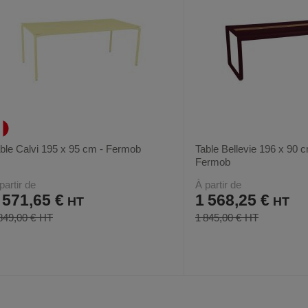
ble Calvi 195 x 95 cm - Fermob
Table Bellevie 196 x 90 
Fermob
partir de
À partir de
 571,65 €
1 568,25 €
849,00 €
1 845,00 €
AJOUTER
COMPARER
AJOUTER
COMPARER
VOIR
18
18