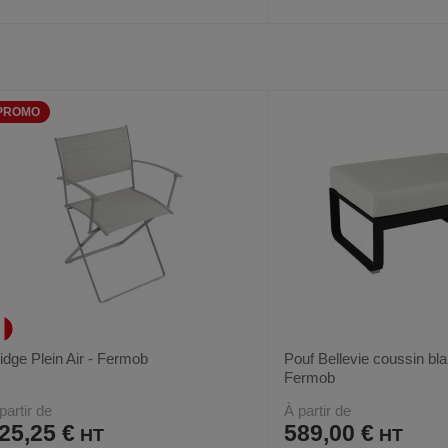
AJOUTER
COMPARER
AJOUTER
COMPARER
VOIR
18
18
AUX
CE
AUX
CE
FAVORIS
PRODUIT
FAVORIS
PRODUIT
PROMO
idge Plein Air - Fermob
Pouf Bellevie coussin bla
Fermob
partir de
À partir de
25,25 €
589,00 €