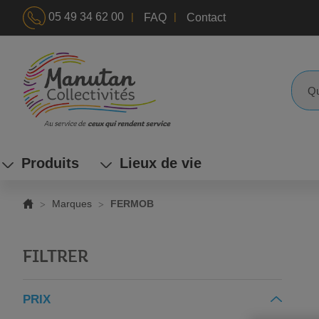
|
|
05 49 34 62 00
FAQ
Contact
ALLEZ
AU
CONTENU
Reche
Produits
Lieux de vie
Marques
FERMOB
FILTRER
PRIX