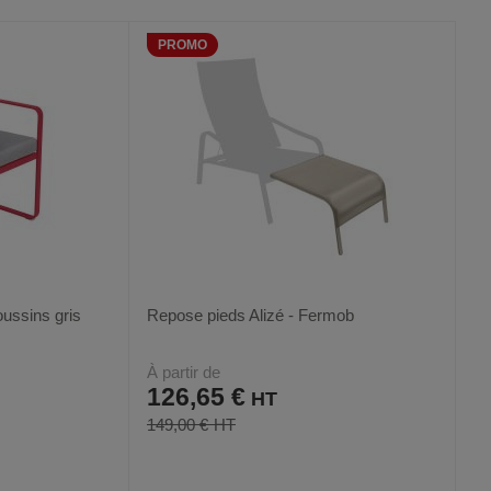
AUX
CE
FAVORIS
PRODUIT
PROMO
oussins gris
Repose pieds Alizé - Fermob
À partir de
126,65 €
149,00 €