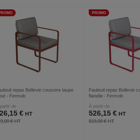
AUX
CE
AUX
CE
FAVORIS
PRODUIT
FAVORIS
PRODUIT
PROMO
PROMO
uteuil repas Bellevie coussins taupe
Fauteuil repas Bellevie c
isé - Fermob
flanelle - Fermob
partir de
À partir de
26,15 €
526,15 €
9,00 €
619,00 €