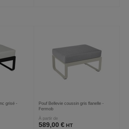
AJOUTER
COMPARER
VOIR
VOIR
5
AUX
CE
FAVORIS
PRODUIT
nc grisé -
Pouf Bellevie coussin gris flanelle -
Fermob
À partir de
589,00 €