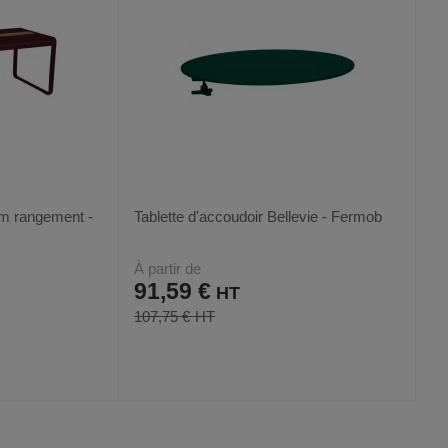
cm rangement -
Tablette d'accoudoir Bellevie - Fermob
À partir de
91,59 €
107,75 €
AJOUTER
COMPARER
VOIR
VOIR
17