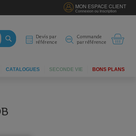
MON ESPACE CLIENT
Connexion ou Inscription
MON 
Devis par
Commande
référence
par référence
RECHERCHER
CATALOGUES
SECONDE VIE
BONS PLANS
OB