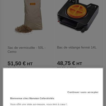
Bac de vidange fermé 14L
Sac de vermiculite - 50L -
Cemo
48,75 €
51,50 €
58,50 €
TTC
61,80 €
TTC
AJOUTER
AJOUTER
VOIR
VOIR
Continuer sans accepter
AUX
AUX
Bienvenue chez Manutan Collectivités
Vous offrir une visite sur-mesure, nous tient à cœur !