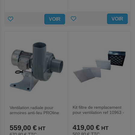
AJOUTER
AJOUTER
VOIR
VOIR
AUX
AUX
FAVORIS
FAVORIS
Kit filtre de remplacement
Ventilation radiale pour
pour ventilation ref 10963 -
armoires anti-feu PROline
Cemo
F90 -Cemo
419,00 €
559,00 €
502,80 €
TTC
670,80 €
TTC