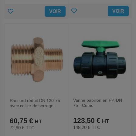
AJOUTER
AJOUTER
VOIR
VOIR
AUX
AUX
FAVORIS
FAVORIS
Vanne papillon en PP, DN
Raccord réduit DN 120-75
75 - Cemo
avec collier de serrage -
Cemo
123,50 €
60,75 €
148,20 €
TTC
72,90 €
TTC