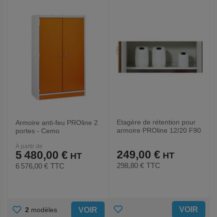
FAVORIS
FAVORIS
Etagère de rétention pour
Armoire anti-feu PROline 2
armoire PROline 12/20 F90
portes - Cemo
2 portes
À partir de
249,00 €
5 480,00 €
298,80 €
TTC
6 576,00 €
TTC
AJOUTER
AJOUTER
VOIR
VOIR
2
modèles