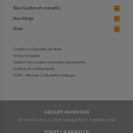
Nos Guides et conseils
Nos blogs
Aide
Conditions Générales de Vente
Mentions légales
Gestions des cookies et données personnelles
Politique de confidentialité
RGPD : Manutan Collectivités s'engage !
GROUPE MANUTAN
|
|
Qui sommes-nous ?
Notre politique RSE
Rejoignez-nous
TOUTE LA FAMILLE