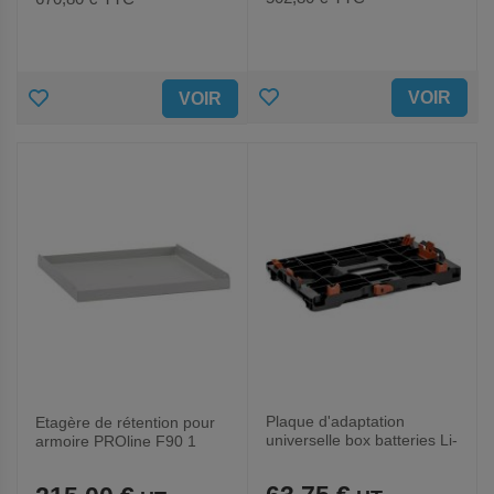
AJOUTER
AJOUTER
VOIR
VOIR
AUX
AUX
FAVORIS
FAVORIS
Plaque d'adaptation
Etagère de rétention pour
universelle box batteries Li-
armoire PROline F90 1
safe ADR
porte - Cemo