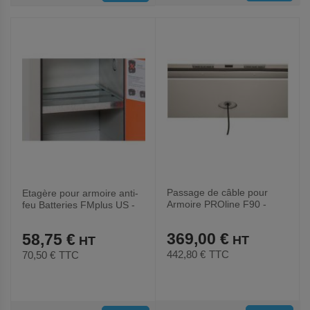
AUX
AUX
FAVORIS
FAVORIS
Passage de câble pour
Etagère pour armoire anti-
Armoire PROline F90 -
feu Batteries FMplus US -
Cemo
Cemo
369,00 €
58,75 €
442,80 €
TTC
70,50 €
TTC