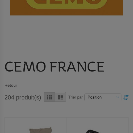
CEMO FRANCE
Retour
Grille
Liste
204
produit(s)
PA
Trier par
OR
DÉ