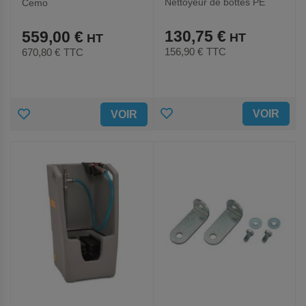
Nettoyeur de bottes PE
Cemo
Premium
130,75 €
559,00 €
156,90 €
TTC
670,80 €
TTC
AJOUTER
AJOUTER
VOIR
VOIR
AUX
AUX
FAVORIS
FAVORIS