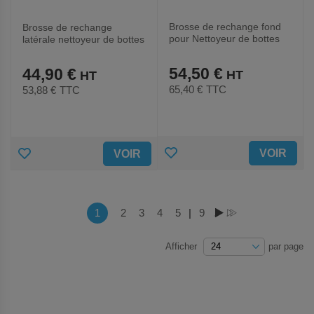
Brosse de rechange fond
Brosse de rechange
pour Nettoyeur de bottes
latérale nettoyeur de bottes
PE Premium
PE Premium
54,50 €
44,90 €
65,40 €
TTC
53,88 €
TTC
AJOUTER
AJOUTER
VOIR
VOIR
AUX
AUX
FAVORIS
FAVORIS
Page
Vous lisez actuellement la page
1
Page
2
Page
3
Page
4
Page
5
|
Page
9
PAGE
PAGE
Afficher
par page