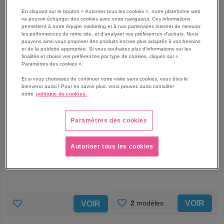
FAVORIS
FAVORIS
En cliquant sur le bouton « Autoriser tous les cookies », notre plateforme web
va pouvoir échanger des cookies avec votre navigateur. Ces informations
permettent à notre équipe marketing et à nos partenaires internet de mesurer
les performances de notre site, et d'analyser vos préférences d'achats. Nous
pouvons ainsi vous proposer des produits encore plus adaptés à vos besoins
et de la publicité appropriée. Si vous souhaitez plus d'informations sur les
finalités et choisir vos préférences par type de cookies, cliquez sur «
Paramètres des cookies ».
Et si vous choisissez de continuer votre visite sans cookies, vous êtes le
bienvenu aussi ! Pour en savoir plus, vous pouvez aussi consulter
notre
politique de cookies.
Armoire anti-feu PROline
Étagère de rétention pour
Paramètres des cookies
F90 - Cemo
servante fluides d'atelier -
66L
À partir de
3 839,00 €
505,00 €
Autoriser tous les cookies
4 606,80 €
TTC
606,00 €
TTC
AJOUTER
AJOUTER
VOIR
2
modèles
VOIR
AUX
AUX