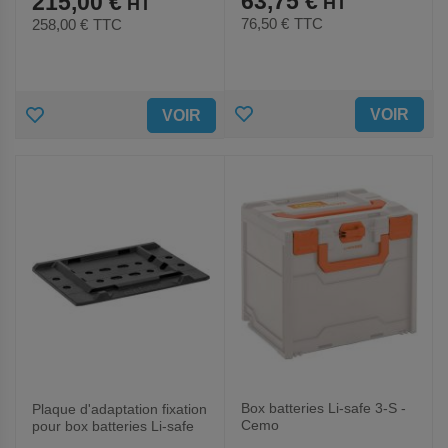
63,75 €
215,00 €
76,50 €
TTC
258,00 €
TTC
AJOUTER
AJOUTER
VOIR
VOIR
AUX
AUX
FAVORIS
FAVORIS
Box batteries Li-safe 3-S -
Plaque d'adaptation fixation
Cemo
pour box batteries Li-safe
ADR