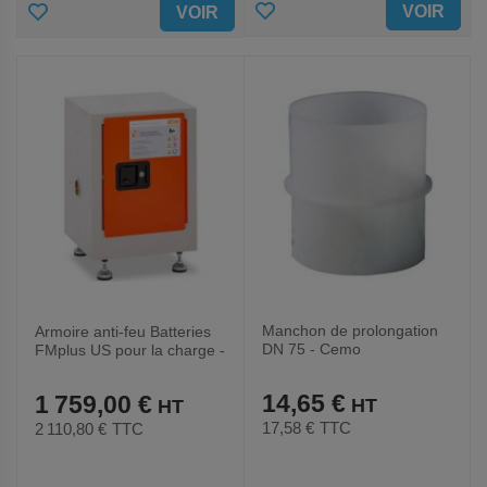
AJOUTER
AJOUTER
VOIR
VOIR
AUX
AUX
FAVORIS
FAVORIS
Manchon de prolongation
Armoire anti-feu Batteries
DN 75 - Cemo
FMplus US pour la charge -
Cemo
14,65 €
1 759,00 €
17,58 €
TTC
2 110,80 €
TTC