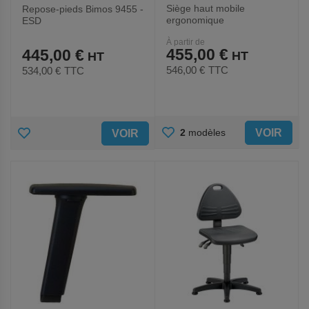
Siège haut mobile
Repose-pieds Bimos 9455 -
ergonomique
ESD
À partir de
455,00 €
445,00 €
546,00 €
TTC
534,00 €
TTC
AJOUTER
AJOUTER
VOIR
2
modèles
VOIR
AUX
AUX
FAVORIS
FAVORIS