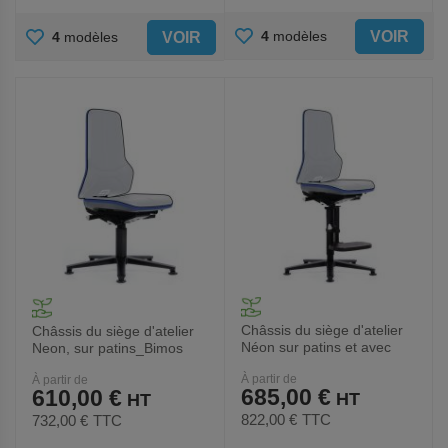
AJOUTER
AJOUTER
VOIR
4
modèles
VOIR
4
modèles
AUX
AUX
FAVORIS
FAVORIS
Châssis du siège d'atelier
Châssis du siège d'atelier
Néon sur patins et avec
Neon, sur patins_Bimos
marchepieds_Bimos
À partir de
À partir de
685,00 €
610,00 €
822,00 €
TTC
732,00 €
TTC