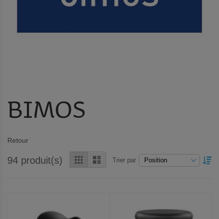
BIMOS
Retour
Grille
Liste
94
produit(s)
PA
Trier par
OR
DÉ