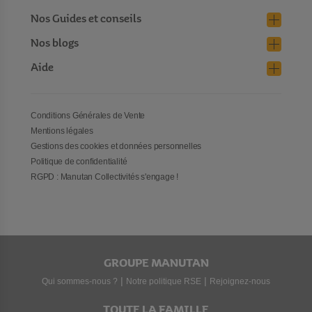
Nos Guides et conseils
Nos blogs
Aide
Conditions Générales de Vente
Mentions légales
Gestions des cookies et données personnelles
Politique de confidentialité
RGPD : Manutan Collectivités s'engage !
GROUPE MANUTAN
|
|
Qui sommes-nous ?
Notre politique RSE
Rejoignez-nous
TOUTE LA FAMILLE