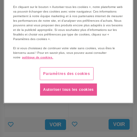
FAVORIS
FAVORIS
En cliquant sur le bouton « Autoriser tous les cookies », notre plateforme web
va pouvoir échanger des cookies avec votre navigateur. Ces informations
permettent à notre équipe marketing et à nos partenaires internet de mesurer
les performances de notre site, et d'analyser vos préférences d'achats. Nous
pouvons ainsi vous proposer des produits encore plus adaptés à vos besoins
et de la publicité appropriée. Si vous souhaitez plus d'informations sur les
finalités et choisir vos préférences par type de cookies, cliquez sur «
Paramètres des cookies ».
Et si vous choisissez de continuer votre visite sans cookies, vous êtes le
bienvenu aussi ! Pour en savoir plus, vous pouvez aussi consulter
notre
politique de cookies.
Tabouret salles blanches
Support flex pour dos ou
Paramètres des cookies
sur roulettes - BIMOS
bras - BIMOS
409,00 €
111,25 €
Autoriser tous les cookies
490,80 €
TTC
133,50 €
TTC
AJOUTER
AJOUTER
VOIR
VOIR
AUX
AUX