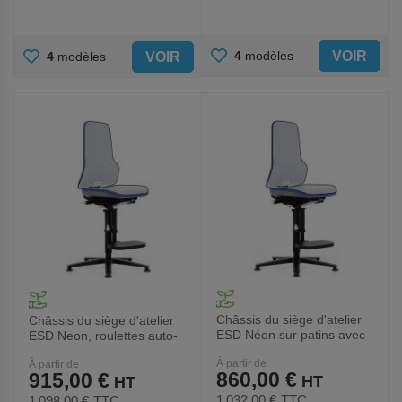
AJOUTER
AJOUTER
VOIR
4
modèles
VOIR
4
modèles
AUX
AUX
FAVORIS
FAVORIS
Châssis du siège d'atelier
Châssis du siège d'atelier
ESD Néon sur patins avec
ESD Neon, roulettes auto-
marchepieds_Bimos
bloquantes_Bimos
À partir de
À partir de
860,00 €
915,00 €
1 032,00 €
TTC
1 098,00 €
TTC