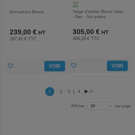
Siège d'atelier Bimos Isitec
Accoudoirs Bimos
- Bas - Sur patins
305,00 €
239,00 €
368,28 €
TTC
287,45 €
TTC
AJOUTER
AJOUTER
VOIR
VOIR
AUX
AUX
FAVORIS
FAVORIS
Page
Vous lisez actuellement la page
1
Page
2
Page
3
|
Page
4
PAGE
PAGE
Afficher
par page