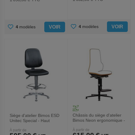
AJOUTER
AJOUTER
VOIR
4
modèles
VOIR
4
modèles
AUX
AUX
FAVORIS
FAVORIS
Châssis du siège d'atelier
Siège d'atelier Bimos ESD
Bimos Neon ergonomique -
Unitec Special - Haut
Haut
À partir de
À partir de