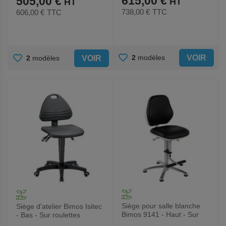
615,00 €
505,00 €
738,00 €
TTC
606,00 €
TTC
AJOUTER
AJOUTER
VOIR
2
modèles
VOIR
2
modèles
AUX
AUX
FAVORIS
FAVORIS
Siège pour salle blanche
Siège d'atelier Bimos Isitec
Bimos 9141 - Haut - Sur
- Bas - Sur roulettes
patins