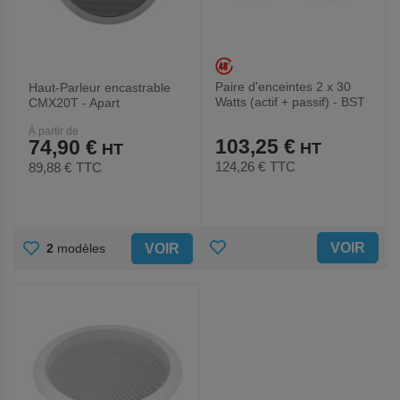
Paire d'enceintes 2 x 30
Haut-Parleur encastrable
Watts (actif + passif) - BST
CMX20T - Apart
À partir de
103,25 €
74,90 €
124,26 €
TTC
89,88 €
TTC
AJOUTER
AJOUTER
VOIR
VOIR
2
modèles
AUX
AUX
FAVORIS
FAVORIS