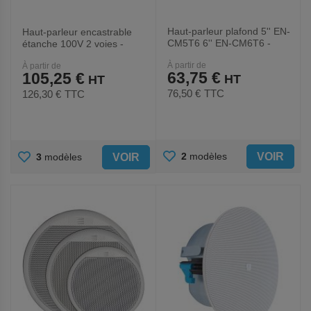
Haut-parleur plafond 5'' EN-
Haut-parleur encastrable
CM5T6 6'' EN-CM6T6 -
étanche 100V 2 voies -
Apart
Apart
À partir de
À partir de
63,75 €
105,25 €
76,50 €
TTC
126,30 €
TTC
AJOUTER
AJOUTER
VOIR
2
modèles
VOIR
3
modèles
AUX
AUX
FAVORIS
FAVORIS