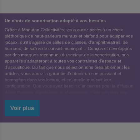
Un choix de sonorisation adapté à vos besoins
Grâce à Manutan Collectivités, vous aurez accès à un choix
pléthorique de haut-parleurs muraux et plafond pour équiper vos
locaux, qu’il s’agisse de salles de classes, d’amphithéâtres, de
bureaux, de salles de conseil municipal… Conçus et développés
par des marques reconnues du secteur de la sonorisation, nos
appareils s’adapteront à toutes vos contraintes d’espace et
d’acoustique. Du fait que nous sélectionnons préalablement les
articles, vous aurez la garantie d’obtenir un son puissant et
homogène dans vos locaux, et ce, quelle que soit leur
configuration. Que vous ayez besoin d’enceintes pour la diffusion
d’une musique d’ambiance ou d’annonces, c’est sur notre site
que vous trouverez le matériel professionnel adapté à vos
besoins.
Voir plus
Faites confiance à Manutan Collectivités pour votre haut-
parleur mural et de plafond
En allant chercher pour vous les meilleures marques du marché,
Manutan Collectivités s’est imposé comme un acteur