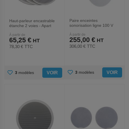
Paire enceintes
Haut-parleur encastrable
sonorisation ligne 100 V
étanche 2 voies - Apart
série CMD - Apart
À partir de
À partir de
255,00 €
65,25 €
306,00 €
TTC
78,30 €
TTC
AJOUTER
AJOUTER
VOIR
3
modèles
VOIR
3
modèles
AUX
AUX
FAVORIS
FAVORIS