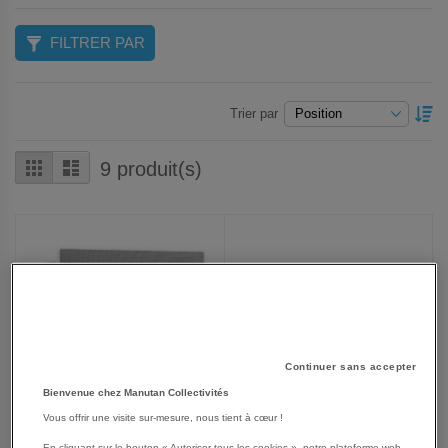
FILTRER PAR
P
Trier par
O
D
Grille
Liste
9
produit(s)
Continuer sans accepter
Bienvenue chez Manutan Collectivités
Vous offrir une visite sur-mesure, nous tient à cœur !
En cliquant sur le bouton « Autoriser tous les cookies », notre plateforme web