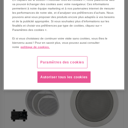
va pouvoir échanger des cookies avec votre navigateur. Ces informations
Enceinte EdgeMax EM180
Enceinte EdgeMax EM90
permettent à notre équipe marketing et à nos partenaires internet de mesurer
les performances de notre site, et d'analyser vos préférences d'achats. Nous
pouvons ainsi vous proposer des produits encore plus adaptés à vos besoins
et de la publicité appropriée. Si vous souhaitez plus d'informations sur les
889,00 €
889,00 €
finalités et choisir vos préférences par type de cookies, cliquez sur «
Paramètres des cookies ».
1 066,80 €
TTC
1 066,80 €
TTC
Et si vous choisissez de continuer votre visite sans cookies, vous êtes le
bienvenu aussi ! Pour en savoir plus, vous pouvez aussi consulter
notre
politique de cookies.
AJOUTER
AJOUTER
VOIR
VOIR
Paramètres des cookies
AUX
AUX
FAVORIS
FAVORIS
Autoriser tous les cookies