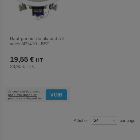
Haut-parleur de plafond à 2
voies AP1410 - BST
19,55 €
23,90 €
TTC
Je souhaite être averti
VOIR
par e-mail quand ce
produit sera disponible.
Afficher
par page