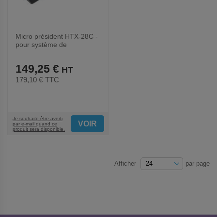
Micro président HTX-28C -
pour système de
conférence HTX-28 - BST
149,25 €
179,10 €
TTC
Je souhaite être averti
VOIR
par e-mail quand ce
produit sera disponible.
Afficher
par page