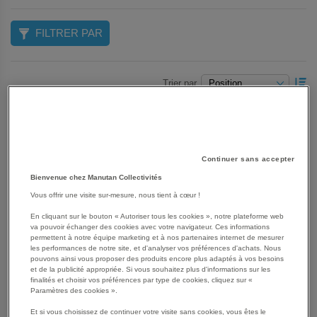
FILTRER PAR
P
Trier par
O
D
Grille
Liste
5
produit(s)
Continuer sans accepter
Bienvenue chez Manutan Collectivités
Vous offrir une visite sur-mesure, nous tient à cœur !
En cliquant sur le bouton « Autoriser tous les cookies », notre plateforme web
va pouvoir échanger des cookies avec votre navigateur. Ces informations
permettent à notre équipe marketing et à nos partenaires internet de mesurer
les performances de notre site, et d'analyser vos préférences d'achats. Nous
pouvons ainsi vous proposer des produits encore plus adaptés à vos besoins
et de la publicité appropriée. Si vous souhaitez plus d'informations sur les
finalités et choisir vos préférences par type de cookies, cliquez sur «
Paramètres des cookies ».
Et si vous choisissez de continuer votre visite sans cookies, vous êtes le