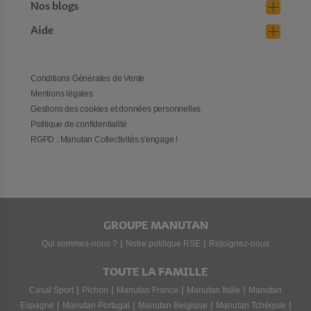
Nos blogs
Aide
Conditions Générales de Vente
Mentions légales
Gestions des cookies et données personnelles
Politique de confidentialité
RGPD : Manutan Collectivités s'engage !
GROUPE MANUTAN
|
|
Qui sommes-nous ?
Notre politique RSE
Rejoignez-nous
TOUTE LA FAMILLE
|
|
|
|
Casal Sport
Pichon
Manutan France
Manutan Italie
Manutan
|
|
|
|
Espagne
Manutan Portugal
Manutan Belgique
Manutan Tchéquie