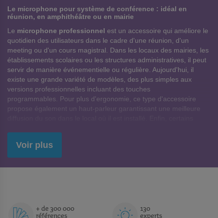
Le microphone pour système de conférence : idéal en
réunion, en amphithéâtre ou en mairie
Le
microphone professionnel
est un accessoire qui améliore le
quotidien des utilisateurs dans le cadre d'une réunion, d'un
meeting ou d'un cours magistral. Dans les locaux des mairies, les
établissements scolaires ou les structures administratives, il peut
servir de manière événementielle ou régulière. Aujourd'hui, il
existe une grande variété de modèles, des plus simples aux
versions professionnelles incluant des touches
programmables. Pour plus d'ergonomie, ce type d'accessoire
propose également un haut-parleur garantissant une meilleure
diffusion du son dans le local où il est installé. Enfin, certains
modèles disposent de fonctionnalités évitant le brouillage de la
fréquence par les téléphones portables.
Voir plus
Un accessoire facile à déplacer et à installer pour vous
accompagner partout
S'il est généralement destiné à rester fixe, le
microphone pour
système de conférence
est monté sur un support dit pupitre.
Pesant moins d'un kilo et solidement attaché à une petite base en
plastique. Son raccordement au réseau ou à l'installation
+ de 300 000
130
références
experts
présente ne prend que quelques minutes. Que ce soit via le kit