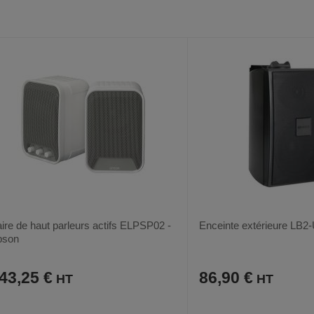
VOIR
AUX
CE
AUX
CE
FAVORIS
PRODUIT
FAVORIS
PRODUIT
ire de haut parleurs actifs ELPSP02 -
Enceinte extérieure LB2
pson
43,25 €
86,90 €