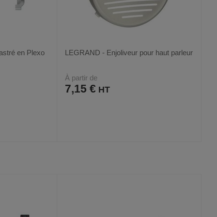
astré en Plexo
LEGRAND - Enjoliveur pour haut parleur
À partir de
7,15 €
AJOUTER
COMPARER
VOIR
VOIR
2
AUX
CE
FAVORIS
PRODUIT