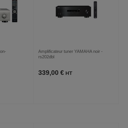
non-
Amplificateur tuner YAMAHA noir -
rs202dbl
339,00 €
AJOUTER
COMPARER
VOIR
VOIR
AUX
CE
FAVORIS
PRODUIT