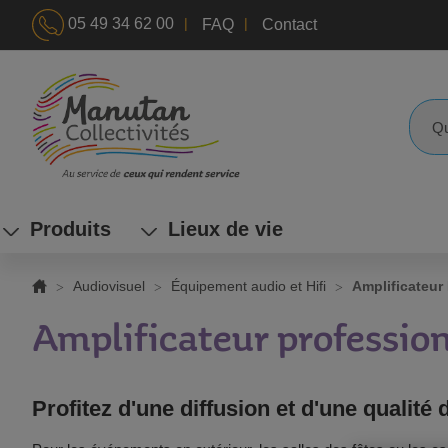
|
|
05 49 34 62 00
FAQ
Contact
ALLEZ
AU
CONTENU
Reche
Produits
Lieux de vie
Audiovisuel
Équipement audio et Hifi
Amplificateur
Amplificateur professio
Profitez d'une diffusion et d'une qualit