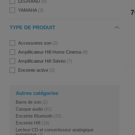
LEGRAND
6
(
YAMAHA
3
7
TYPE DE PRODUIT
Accessoires son
2
Amplificateur Hifi Home Cinéma
6
Amplificateur Hifi Stéréo
7
Enceinte active
2
Autres catégories
Barre de son
(2)
Casque audio
(81)
Enceinte Bluetooth
(25)
Enceinte Hifi
(18)
Lecteur CD et convertisseur analogique
numérique
(3)