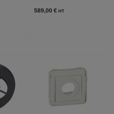
589,00 €
AJOUTER
COMPARER
VOIR
VOIR
AUX
CE
FAVORIS
PRODUIT