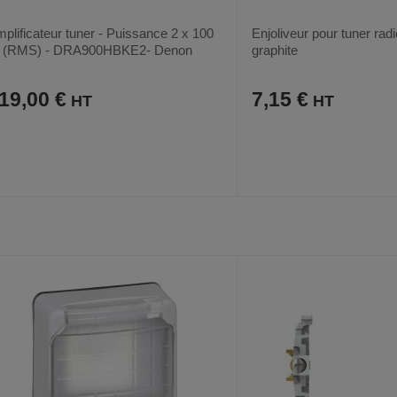
plificateur tuner - Puissance 2 x 100
Enjoliveur pour tuner radio
 (RMS) - DRA900HBKE2- Denon
graphite
19,00 €
7,15 €
AJOUTER
COMPARER
AJOUTER
COMPARER
VOIR
AUX
CE
AUX
CE
FAVORIS
PRODUIT
FAVORIS
PRODUIT