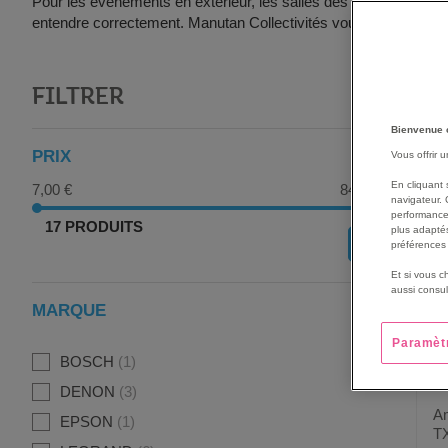
Pour les événements en extérieur, les salles des fêtes ou les 
entendre correctement. Manutan Collectivités vous accompag
FILTRER
G
Bienvenue 
PRIX
Vous offrir 
En cliquant 
7,00 €
840,00 €
navigateur. 
performance
17 PRODUITS
plus adaptés
OK
préférences 
Et si vous c
aussi consul
MARQUE
Paramèt
BOSCH
1
DENON
3
Am
EPSON
1
T