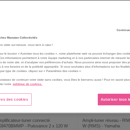
espaces fermés recevant du public, diffuser le son de manière optima
ne en vous proposant
des enceintes et des haut-parleurs
pour tous v
17
produit(s)
rille
Liste
Continue
chez Manutan Collectivités
une visite sur-mesure, nous tient à cœur !
sur le bouton « Autoriser tous les cookies », notre plateforme web va pouvoir échanger des cooki
Ces informations permettent à notre équipe marketing et à nos partenaires internet de mesurer le
s de notre site, et d'analyser vos préférences d'achats. Nous pouvons ainsi vous proposer des p
 à vos besoins et de la publicité appropriée. Si vous souhaitez plus d'informations sur les finalités
par type de cookies, cliquez sur « Paramètres des cookies ».
hoisissez de continuer votre visite sans cookies, vous êtes le bienvenu aussi ! Pour en savoir pl
ter notre
politique de cookies.
res des cookies
Autoriser tous 
plificateur-tuner connecté
Ampli-tuner réseau - RN
X8470BMMP - Puissance 2 x 120 W
W (RMS) - Yamaha