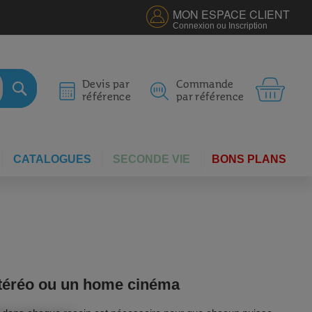
MON ESPACE CLIENT
Connexion ou Inscription
MON 
Devis par
Commande
référence
par référence
RECHERCHER
CATALOGUES
SECONDE VIE
BONS PLANS
i stéréo ou un home cinéma