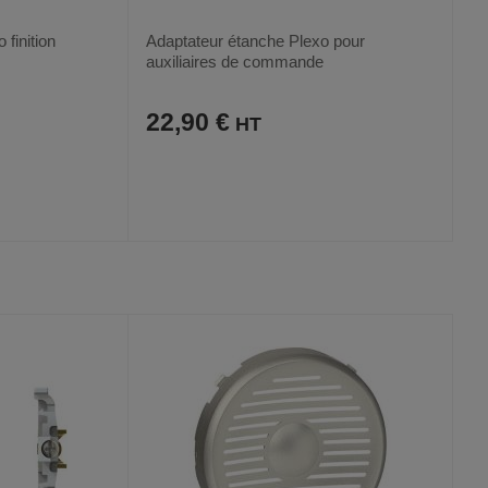
 finition
Adaptateur étanche Plexo pour
auxiliaires de commande
22,90 €
AJOUTER
COMPARER
VOIR
VOIR
AUX
CE
FAVORIS
PRODUIT