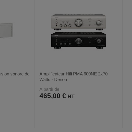
fusion sonore de
Amplificateur Hifi PMA 600NE 2x70
Watts - Denon
À partir de
465,00 €
AJOUTER
COMPARER