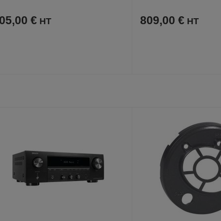
RMS) - Onkyo
05,00 €
809,00 €
AJOUTER
COMPARER
AJOUTER
COMPARER
VOIR
AUX
CE
AUX
CE
FAVORIS
PRODUIT
FAVORIS
PRODUIT