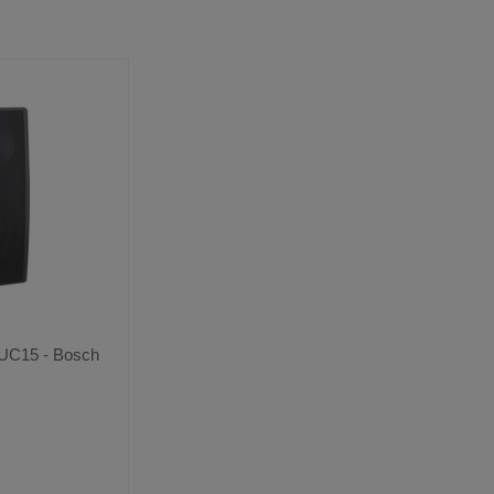
VOIR
VOIR
2
AUX
CE
FAVORIS
PRODUIT
-UC15 - Bosch