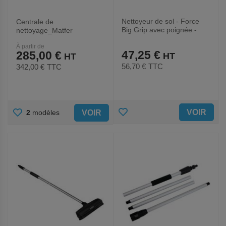
Nettoyeur de sol - Force
Centrale de
Big Grip avec poignée -
nettoyage_Matfer
Eurom
À partir de
47,25 €
285,00 €
56,70 €
TTC
342,00 €
TTC
AJOUTER
AJOUTER
VOIR
VOIR
2
modèles
AUX
AUX
FAVORIS
FAVORIS