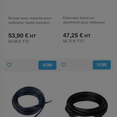
Extension lance en
Brosse avec manche pour
aluminium pour nettoyeur
nettoyeur haute pression -
haute pression - Eurom
Eurom
47,25 €
53,90 €
56,70 €
TTC
64,68 €
TTC
AJOUTER
AJOUTER
VOIR
VOIR
AUX
AUX
FAVORIS
FAVORIS