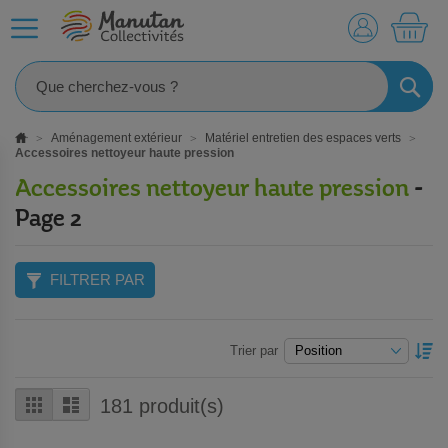
MO
RECHE
Aménagement extérieur
Matériel entretien des espaces verts
Accessoires nettoyeur haute pression
Accessoires nettoyeur haute pression
-
Page 2
FILTRER PAR
P
Trier par
O
D
Grille
Liste
181
produit(s)