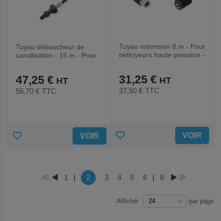
Tuyau extension 8 m - Pour
Tuyau déboucheur de
nettoyeurs haute pression -
canalisation - 15 m - Pour
Eurom
nettoyeurs Eurom
31,25 €
47,25 €
37,50 €
TTC
56,70 €
TTC
AJOUTER
AJOUTER
VOIR
VOIR
AUX
AUX
FAVORIS
FAVORIS
Page
Vous lisez actuellement la page
Page
1
|
2
Page
3
Page
4
Page
5
Page
6
|
Page
8
PAGE
PAGE
PAGE
PAGE
Afficher
par page