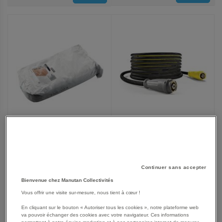
AUX
AUX
FAVORIS
FAVORIS
Rallonge de flexible 10 m -
Sac de sable fin 25 KG -
6.110-031.0
6.280-105.0
Continuer sans accepter
279,00 €
20,25 €
Bienvenue chez Manutan Collectivités
334,80 €
TTC
24,30 €
TTC
Vous offrir une visite sur-mesure, nous tient à cœur !
En cliquant sur le bouton « Autoriser tous les cookies », notre plateforme web
va pouvoir échanger des cookies avec votre navigateur. Ces informations
permettent à notre équipe marketing et à nos partenaires internet de mesurer