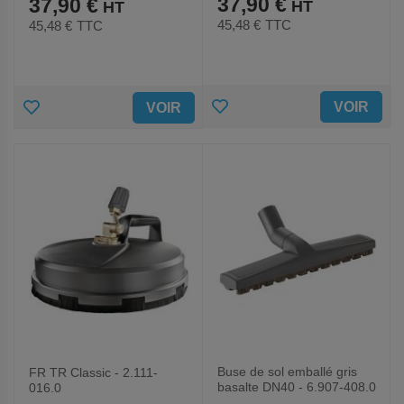
37,90 €
37,90 €
45,48 €
TTC
45,48 €
TTC
AJOUTER
AJOUTER
VOIR
VOIR
AUX
AUX
FAVORIS
FAVORIS
Buse de sol emballé gris
FR TR Classic - 2.111-
basalte DN40 - 6.907-408.0
016.0