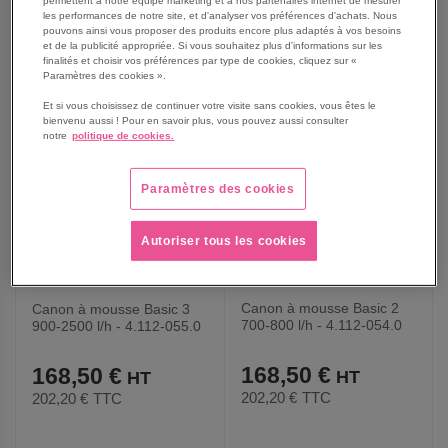
AJOUTER
AJOUTER
VOIR
VOIR
les performances de notre site, et d'analyser vos préférences d'achats. Nous
pouvons ainsi vous proposer des produits encore plus adaptés à vos besoins
et de la publicité appropriée. Si vous souhaitez plus d'informations sur les
AUX
AUX
finalités et choisir vos préférences par type de cookies, cliquez sur «
Paramètres des cookies ».
FAVORIS
FAVORIS
Et si vous choisissez de continuer votre visite sans cookies, vous êtes le
bienvenu aussi ! Pour en savoir plus, vous pouvez aussi consulter
notre
politique de cookies.
Paramètres des cookies
Autoriser tous les cookies
Canon à mousse Basic 2
Canon à mousse Basic 3
700-800 l/h - 4.112-054.0
900-2500 l/h - 4.112-055.0
168,50 €
168,50 €
202,20 €
TTC
202,20 €
TTC