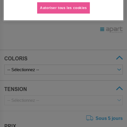
câbles et aux connections présentes sur le support
d’enceinte et non pas sur l’enceinte directement.
Autoriser tous les cookies
Voir le descriptif complet
COLORIS
TENSION
Sous 5 jours
PRIX