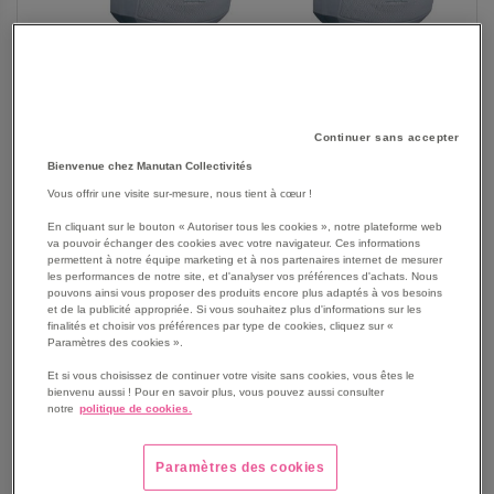
Continuer sans accepter
SKIP
Les avantages
Bienvenue chez Manutan Collectivités
TO
THE
Enceinte design 2 voies 4,25 à 6,5 pouces avec
Vous offrir une visite sur-mesure, nous tient à cœur !
BEGINNING
système d’attache ClikMount
En cliquant sur le bouton « Autoriser tous les cookies », notre plateforme web
OF
La caisse est réalisée en ABS renforcé PP4 de haute
va pouvoir échanger des cookies avec votre navigateur. Ces informations
THE
permettent à notre équipe marketing et à nos partenaires internet de mesurer
qualité et l’enceinte est protégée par une grille en
les performances de notre site, et d'analyser vos préférences d'achats. Nous
IMAGES
aluminium.
pouvons ainsi vous proposer des produits encore plus adaptés à vos besoins
GALLERY
Performances de premier plan sur la durée, que ce soit
et de la publicité appropriée. Si vous souhaitez plus d'informations sur les
finalités et choisir vos préférences par type de cookies, cliquez sur «
en utilisation intérieure ou extérieure et même dans des
Paramètres des cookies ».
conditions météorologiques extrêmes.
Et si vous choisissez de continuer votre visite sans cookies, vous êtes le
Excellente clarté sonore sur l’ensemble du spectre de
bienvenu aussi ! Pour en savoir plus, vous pouvez aussi consulter
fréquences.
notre
politique de cookies.
Rapide à installer grâce au design révolutionnaire du
système d’attache ClickMount
Paramètres des cookies
Enfin, les câbles se font discrets grâce aux passages de