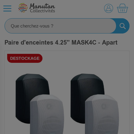
MO
RECHE
Paire d'enceintes 4.25'' MASK4C - Apart
SKIP
DESTOCKAGE
TO
THE
END
OF
THE
IMAGES
GALLERY