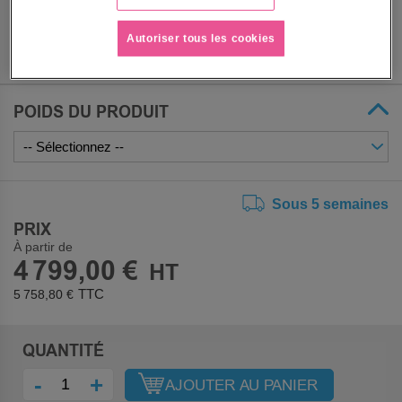
Autoriser tous les cookies
POIDS DU PRODUIT
Sous 5 semaines
PRIX
À partir de
4 799,00 €
5 758,80 €
QUANTITÉ
-
+
AJOUTER AU PANIER