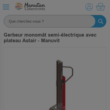
MO
RECHE
Gerbeur monomât semi-électrique avec
plateau Astair - Manuvit
SKIP
TO
THE
END
OF
THE
IMAGES
GALLERY