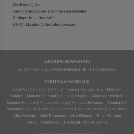
Mentions légales
Gestions des cookies et données personnelles
Politique de confidentialité
RGPD : Manutan Collectivités s'engage !
GROUPE MANUTAN
|
|
Qui sommes-nous ?
Notre politique RSE
Rejoignez-nous
TOUTE LA FAMILLE
|
|
|
|
Casal Sport
Pichon
Manutan France
Manutan Italie
Manutan
|
|
|
|
Espagne
Manutan Portugal
Manutan Belgique
Manutan Tchéquie
|
|
|
Manutan Pologne
Manutan Hongrie
Manutan Slovaquie
Manutan UK
|
|
|
Manutan Pays-Bas
Manutan Allemagne
Manutan Suisse
Witre Suède
|
|
|
|
|
Witre Norvège
Witre Danemark
Witre Finlande
Rapid Racking
|
|
|
Ikaros
Ironmongery
ElectricalDirect
Kruizinga