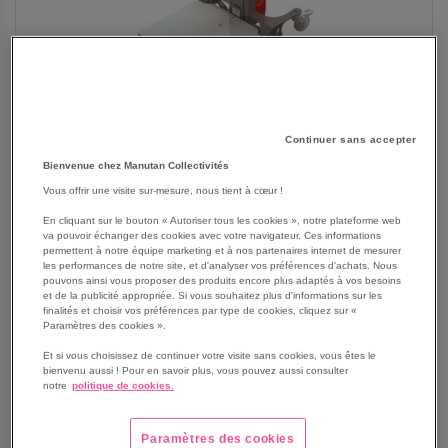
Continuer sans accepter
SKIP
Les avantages
Bienvenue chez Manutan Collectivités
TO
Vous offrir une visite sur-mesure, nous tient à cœur !
THE
Gerbeur monomât semi-électrique avec plateau Astair.
BEGINNING
Gerbeur compact à levée électrique, ergonomique alliant
En cliquant sur le bouton « Autoriser tous les cookies », notre plateforme web
OF
va pouvoir échanger des cookies avec votre navigateur. Ces informations
légèreté et maniabilité pour une utilisation aussi bien
permettent à notre équipe marketing et à nos partenaires internet de mesurer
THE
dans l’industrie que dans le tertiaire.
les performances de notre site, et d'analyser vos préférences d'achats. Nous
IMAGES
pouvons ainsi vous proposer des produits encore plus adaptés à vos besoins
Idéal pour les espaces restreints.
GALLERY
et de la publicité appropriée. Si vous souhaitez plus d'informations sur les
Équipé de 2 batteries AGM 12v 8Ah avec un temps de
finalités et choisir vos préférences par type de cookies, cliquez sur «
charge de 4h pour 80 % et 12h pour 100 %. Autonomie
Paramètres des cookies ».
de 10h avec 10 cycles/h pour une charge de 60 kg.
Et si vous choisissez de continuer votre visite sans cookies, vous êtes le
Équipé d'un plateau en stratifié haute pression :
bienvenu aussi ! Pour en savoir plus, vous pouvez aussi consulter
notre
politique de cookies.
utilisation dans l'industrie chimique, agroalimentaire...
Voir le descriptif complet
Paramètres des cookies