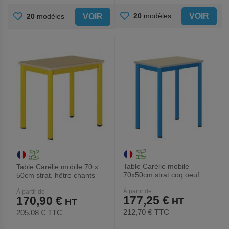
AJOUTER
AJOUTER
VOIR
20
modèles
VOIR
20
modèles
AUX
AUX
FAVORIS
FAVORIS
Table Carélie mobile
Table Carélie mobile 70 x
70x50cm strat coq oeuf
50cm strat. hêtre chants
chts polyurét. - Mobidecor
alaisés - Mobidecor
À partir de
À partir de
177,25 €
170,90 €
212,70 €
TTC
205,08 €
TTC