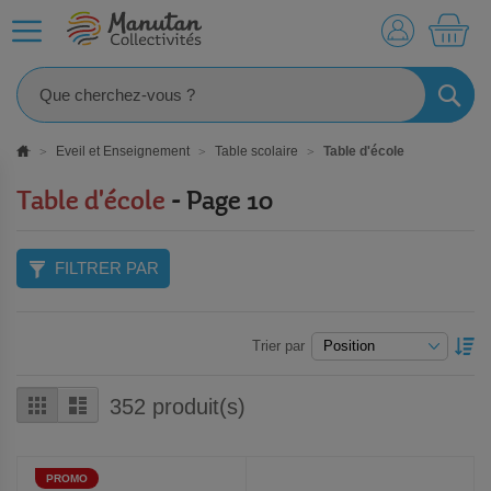
MO
RECHE
Eveil et Enseignement
Table scolaire
Table d'école
Table d'école
- Page 10
FILTRER PAR
P
Trier par
O
D
Grille
Liste
352
produit(s)
PROMO