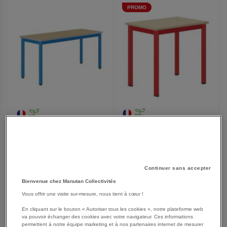
PROMO
FAVORIS
FAVORIS
Table Carélie mobile 70x50
Table Carélie 130 fixe
cm méla coq oeuf chts
stratifié hêtre chants
polypro. - Mobidecor
polyuréthane - Mobidecor
À partir de
À partir de
136,64 €
169,25 €
Continuer sans accepter
152,90 €
203,10 €
TTC
163,97 €
TTC
Bienvenue chez Manutan Collectivités
Vous offrir une visite sur-mesure, nous tient à cœur !
En cliquant sur le bouton « Autoriser tous les cookies », notre plateforme web
AJOUTER
AJOUTER
VOIR
20
modèles
VOIR
20
modèles
va pouvoir échanger des cookies avec votre navigateur. Ces informations
permettent à notre équipe marketing et à nos partenaires internet de mesurer