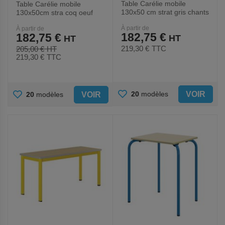
Table Carélie mobile
Table Carélie mobile
130x50 cm strat gris chants
130x50cm stra coq oeuf
polyurét. - Mobidecor
chts polyurét. - Mobidecor
À partir de
À partir de
182,75 €
182,75 €
219,30 €
TTC
205,00 €
219,30 €
TTC
AJOUTER
AJOUTER
VOIR
20
modèles
VOIR
20
modèles
AUX
AUX
FAVORIS
FAVORIS