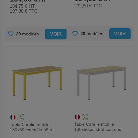
232,80 €
TTC
184,75 €
197,88 €
TTC
AJOUTER
AJOUTER
VOIR
20
modèles
VOIR
20
modèles
AUX
AUX
FAVORIS
FAVORIS
Table Carélie mobile
Table Carélie mobile
130x50cm strat coq oeuf
130x50 cm méla hêtre
ch. alaisés - Mobidecor
chants polypro. - Mobidecor