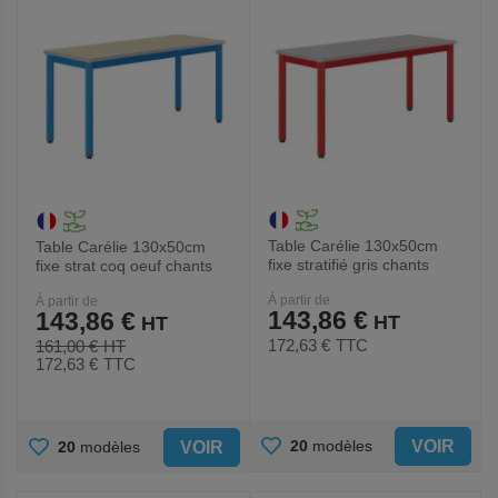
Table Carélie 130x50cm
Table Carélie 130x50cm
fixe stratifié gris chants
fixe strat coq oeuf chants
polyurét - Mobidecor
polyurét - Mobidecor
À partir de
À partir de
143,86 €
143,86 €
172,63 €
TTC
161,00 €
172,63 €
TTC
AJOUTER
AJOUTER
VOIR
20
modèles
VOIR
20
modèles
AUX
AUX