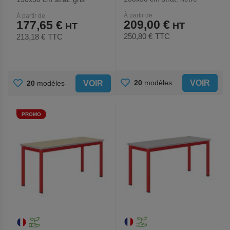
chants alaisés - Mobidecor
chants alaisés - Mobidecor
À partir de
À partir de
209,00 €
177,65 €
250,80 €
TTC
213,18 €
TTC
AJOUTER
AJOUTER
VOIR
20
modèles
VOIR
20
modèles
AUX
AUX
PROMO
FAVORIS
FAVORIS