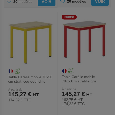
AJOUTER
AJOUTER
VOIR
20
modèles
VOIR
20
modèles
AUX
AUX
PROMO
FAVORIS
FAVORIS
Table Carélie mobile
Table Carélie mobile 70x50
70x50cm stratifié gris
cm strat. coq oeuf chts
chants alaisés - Mobidecor
alaisés - Mobidecor
À partir de
À partir de
145,27 €
145,27 €
162,75 €
174,32 €
TTC
174,32 €
TTC