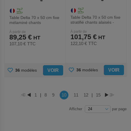
Table Delta 70 x 50 cm fixe
Table Delta 70 x 50 cm fixe
stratifié chants alaisés -
mélaminé chants
Mobidecor
polypropylène - Mobidecor
À partir de
À partir de
101,75 €
89,25 €
122,10 €
TTC
107,10 €
TTC
AJOUTER
AJOUTER
VOIR
36
modèles
VOIR
36
modèles
AUX
AUX
FAVORIS
FAVORIS
Page
Vous lisez actuellement la page
Page
1
|
Page
8
Page
9
10
Page
11
Page
12
|
Page
15
PAGE
PAGE
PAGE
PAGE
Afficher
par page