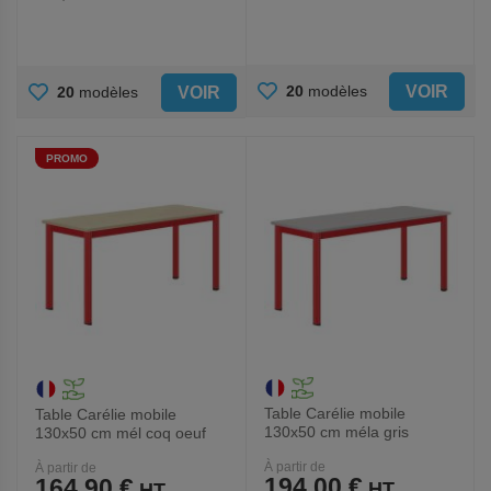
AJOUTER
AJOUTER
VOIR
20
modèles
VOIR
20
modèles
AUX
AUX
PROMO
FAVORIS
FAVORIS
Table Carélie mobile
Table Carélie mobile
130x50 cm méla gris
130x50 cm mél coq oeuf
chants polypro. - Mobidecor
chts polypro. - Mobidecor
À partir de
À partir de
194,00 €
164,90 €