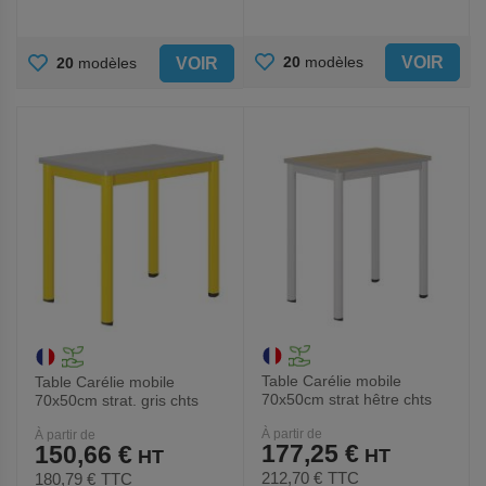
AJOUTER
AJOUTER
VOIR
20
modèles
VOIR
20
modèles
AUX
AUX
FAVORIS
FAVORIS
Table Carélie mobile
Table Carélie mobile
70x50cm strat hêtre chts
70x50cm strat. gris chts
polyuréthane - Mobidecor
polyuréthane - Mobidecor
À partir de
À partir de
177,25 €
150,66 €
212,70 €
TTC
180,79 €
TTC