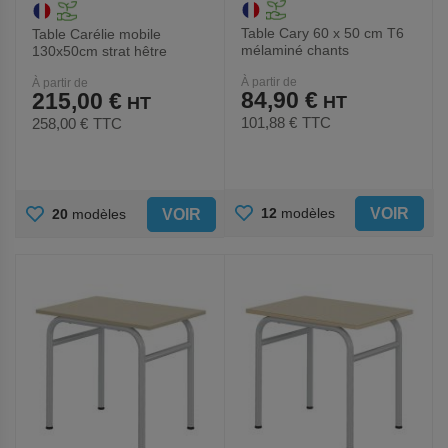
Table Cary 60 x 50 cm T6
Table Carélie mobile
mélaminé chants
130x50cm strat hêtre
polypropylène - Mobidecor
chants polyurét. -
À partir de
À partir de
Mobidecor
84,90 €
215,00 €
101,88 €
TTC
258,00 €
TTC
AJOUTER
AJOUTER
VOIR
12
modèles
VOIR
20
modèles
AUX
AUX
FAVORIS
FAVORIS