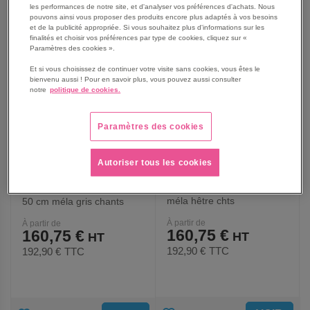
les performances de notre site, et d'analyser vos préférences d'achats. Nous
AUX
AUX
pouvons ainsi vous proposer des produits encore plus adaptés à vos besoins
et de la publicité appropriée. Si vous souhaitez plus d'informations sur les
FAVORIS
FAVORIS
finalités et choisir vos préférences par type de cookies, cliquez sur «
Paramètres des cookies ».
Et si vous choisissez de continuer votre visite sans cookies, vous êtes le
bienvenu aussi ! Pour en savoir plus, vous pouvez aussi consulter
notre
politique de cookies.
Paramètres des cookies
Autoriser tous les cookies
Table Carélie mobile 70 fixe
Table Carélie mobile 70 x
méla hêtre chts
50 cm méla gris chants
polypropylène - Mobidecor
polypro. - Mobidecor
À partir de
À partir de
160,75 €
160,75 €
192,90 €
TTC
192,90 €
TTC