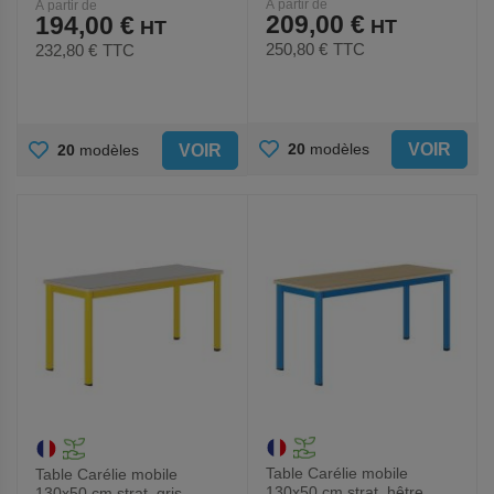
À partir de
À partir de
209,00 €
194,00 €
250,80 €
TTC
232,80 €
TTC
AJOUTER
AJOUTER
VOIR
20
modèles
VOIR
20
modèles
AUX
AUX
FAVORIS
FAVORIS
Table Carélie mobile
Table Carélie mobile
130x50 cm strat. hêtre
130x50 cm strat. gris