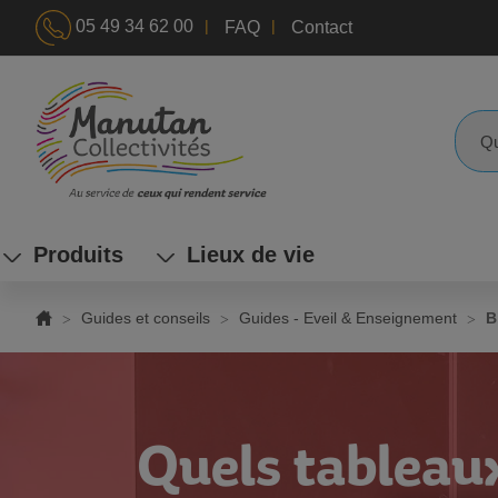
|
|
05 49 34 62 00
FAQ
Contact
ALLEZ
AU
CONTENU
Reche
Produits
Lieux de vie
Guides et conseils
Guides - Eveil & Enseignement
B
Quels tableaux