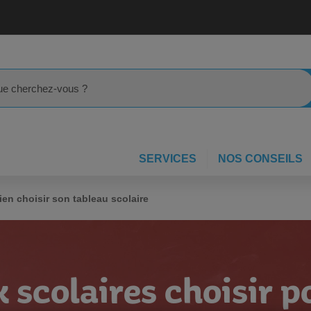
rcher
SERVICES
NOS CONSEILS
ien choisir son tableau scolaire
 scolaires choisir p