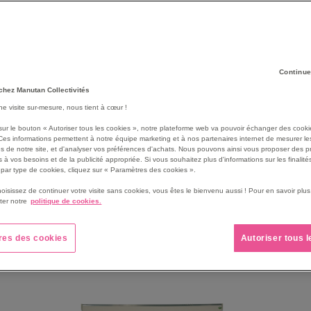
éducatifs ?
Continue
chez Manutan Collectivités
une visite sur-mesure, nous tient à cœur !
sur le bouton « Autoriser tous les cookies », notre plateforme web va pouvoir échanger des cooki
Ces informations permettent à notre équipe marketing et à nos partenaires internet de mesurer le
l’école et de l’enseignement en général : salle de
classe en pri
s de notre site, et d'analyser vos préférences d'achats. Nous pouvons ainsi vous proposer des p
 à l’université… Dans tous ces lieux éducatifs, il y a une ou plu
 à vos besoins et de la publicité appropriée. Si vous souhaitez plus d'informations sur les finalités
par type de cookies, cliquez sur « Paramètres des cookies ».
aujourd’hui non seulement mobile mais également numérique. D
 voici un panorama des différents tableaux scolaires disponible
hoisissez de continuer votre visite sans cookies, vous êtes le bienvenu aussi ! Pour en savoir pl
ter notre
politique de cookies.
éducatifs d’aujourd’hui.
res des cookies
Autoriser tous 