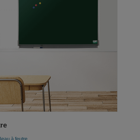
tre
leau à feutre
.