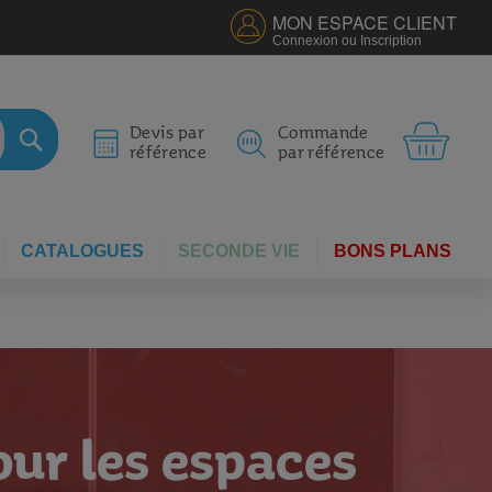
MON ESPACE CLIENT
Connexion ou Inscription
MON 
Devis par
Commande
référence
par référence
RECHERCHER
CATALOGUES
SECONDE VIE
BONS PLANS
our les espaces