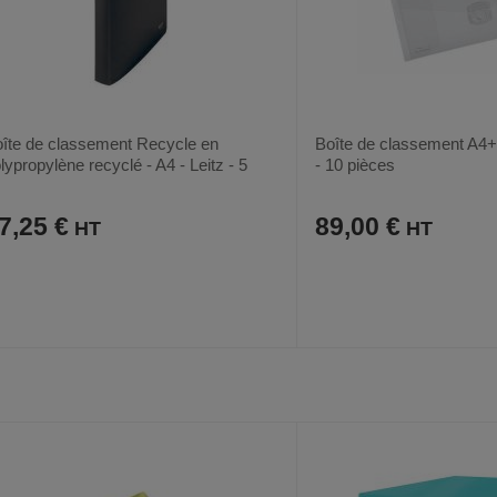
îte de classement Recycle en
Boîte de classement A4
lypropylène recyclé - A4 - Leitz - 5
- 10 pièces
èces
7,25 €
89,00 €
AJOUTER
COMPARER
AJOUTER
COMPARER
VOIR
AUX
CE
AUX
CE
FAVORIS
PRODUIT
FAVORIS
PRODUIT