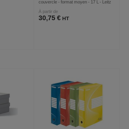
couvercle - format moyen - 17 L - Leitz
À partir de
30,75 €
AJOUTER
COMPARER
VOIR
VOIR
4
AUX
CE
FAVORIS
PRODUIT