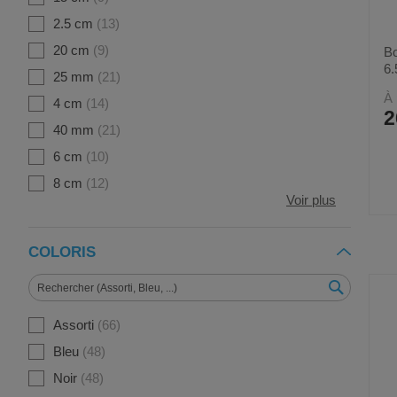
2.5 cm
13
20 cm
9
Bo
6.
25 mm
21
À 
4 cm
14
2
40 mm
21
6 cm
10
8 cm
12
Voir plus
COLORIS
Assorti
66
Bleu
48
Noir
48