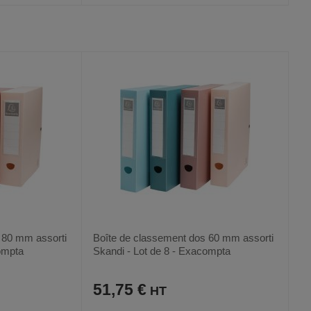
AJOUTER
COMPARER
VOIR
VOIR
2
AUX
CE
FAVORIS
PRODUIT
 80 mm assorti
Boîte de classement dos 60 mm assorti
ompta
Skandi - Lot de 8 - Exacompta
51,75 €