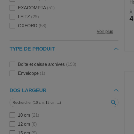
H
EXACOMPTA
51
À 
LEITZ
29
4
OXFORD
58
Voir plus
TYPE DE PRODUIT
Boîte et caisse archives
198
Enveloppe
1
DOS LARGEUR
10 cm
21
12 cm
8
15 cm
9