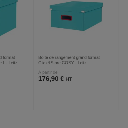
d format
Boîte de rangement grand format
 L - Leitz
Click&Store COSY - Leitz
À partir de
176,90 €
AJOUTER
COMPARER
VOIR
VOIR
3
AUX
CE