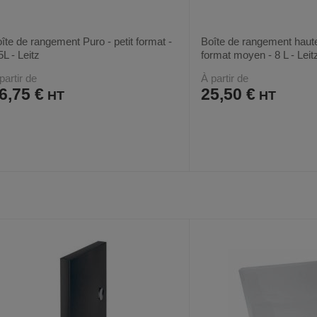
îte de rangement Puro - petit format -
Boîte de rangement haut
5L - Leitz
format moyen - 8 L - Leit
partir de
À partir de
6,75 €
25,50 €
AJOUTER
COMPARER
AJOUTER
COMPARER
VOIR
4
4
AUX
CE
AUX
CE
FAVORIS
PRODUIT
FAVORIS
PRODUIT