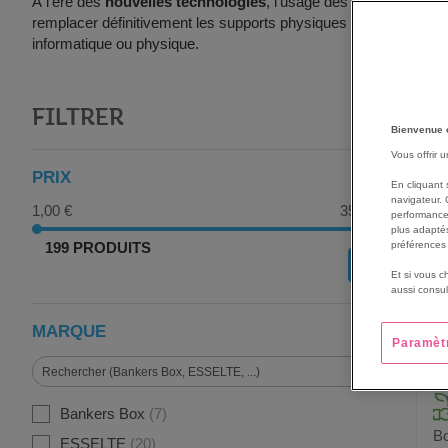
À l’ère des
nouvelles technologies
, l'usage des supports
mult
remplacer définitivement les supports physiques d’archivage qui 
informatique ou physique.
FILTRER
G
Bienvenue 
Vous offrir 
PRIX
En cliquant 
navigateur. 
1,00 €
350,00 €
performance
plus adaptés
199 PRODUITS
préférences 
OK
Et si vous c
aussi consul
MARQUE
Paramèt
Bankers Box
7
Bo
ESSELTE
20