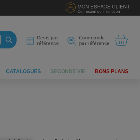
MON ESPACE CLIENT
Connexion ou Inscription
MON 
Devis par
Commande
référence
par référence
RECHERCHER
CATALOGUES
SECONDE VIE
BONS PLANS