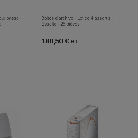
eur basse -
Boites d'archive - Lot de 4 assortis -
z
Esselte - 25 pièces
180,50 €
AJOUTER
COMPARER
VOIR
VOIR
AUX
CE
FAVORIS
PRODUIT