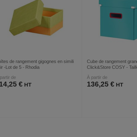
îtes de rangement gigognes en simili
Cube de rangement gran
ir -Lot de 5 - Rhodia
Click&Store COSY - Taille
partir de
À partir de
14,25 €
136,25 €
AJOUTER
COMPARER
AJOUTER
COMPARER
VOIR
29
3
AUX
CE
AUX
CE