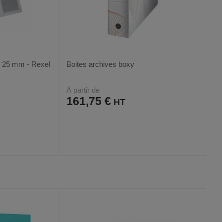
+ 25 mm - Rexel
Boites archives boxy
À partir de
161,75 €
AJOUTER
COMPARER
VOIR
VOIR
2
AUX
CE
FAVORIS
PRODUIT