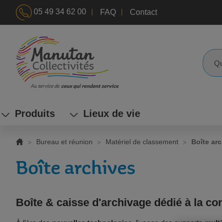
|
|
05 49 34 62 00
FAQ
Contact
ALLEZ
AU
CONTENU
Reche
Produits
Lieux de vie
Bureau et réunion
Matériel de classement
Boîte ar
Boîte archives
Boîte & caisse d'archivage dédié à la c