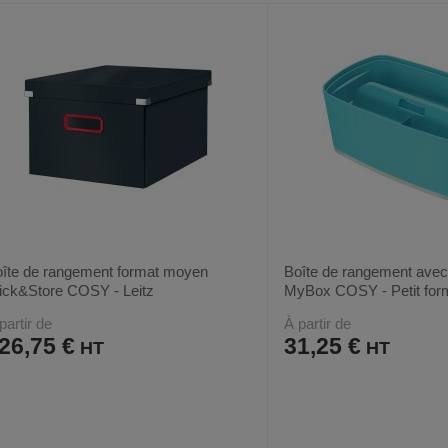
FAVORIS
PRODUIT
FAVORIS
PRODUIT
îte de rangement format moyen
Boîte de rangement avec
ick&Store COSY - Leitz
MyBox COSY - Petit form
partir de
À partir de
26,75 €
31,25 €