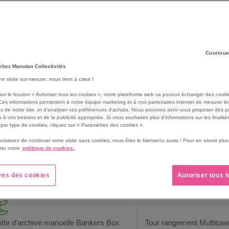
imédias
se développe au quotidien et impacte les systèmes de rangeme
favorisent une identification rapide de vos documents. Manutan Collec
Continue
199
produit(s)
rille
Liste
chez Manutan Collectivités
une visite sur-mesure, nous tient à cœur !
sur le bouton « Autoriser tous les cookies », notre plateforme web va pouvoir échanger des cooki
Ces informations permettent à notre équipe marketing et à nos partenaires internet de mesurer le
s de notre site, et d'analyser vos préférences d'achats. Nous pouvons ainsi vous proposer des p
 à vos besoins et de la publicité appropriée. Si vous souhaitez plus d'informations sur les finalités
par type de cookies, cliquez sur « Paramètres des cookies ».
hoisissez de continuer votre visite sans cookies, vous êtes le bienvenu aussi ! Pour en savoir pl
ter notre
politique de cookies.
res des cookies
Autoriser tous 
îte d'archive manuelle Bankers Box
Tour rangement Multitowe