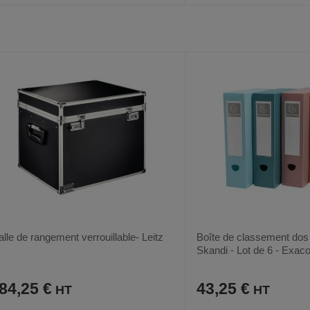
AJOUTER
COMPARER
AJOUTER
COMPARER
VOIR
3
3
AUX
CE
AUX
CE
FAVORIS
PRODUIT
FAVORIS
PRODUIT
lle de rangement verrouillable- Leitz
Boîte de classement dos
Skandi - Lot de 6 - Exac
84,25 €
43,25 €