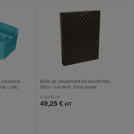
FAVORIS
PRODUIT
 couvercle
Boîte de classement A4 assorti Néo
at - Leitz
Déco - Lot de 8 - Exacompta
À partir de
49,25 €