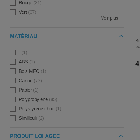
Rouge
31
Vert
37
Voir plus
MATÉRIAU
Bo
po
pi
-
1
ABS
1
4
Bois MFC
1
Carton
73
Papier
1
Polypropylène
85
Polystyrène choc
1
Similicuir
2
PRODUIT LOI AGEC