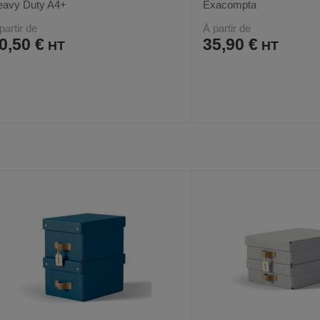
eavy Duty A4+
Exacompta
partir de
À partir de
0,50 €
35,90 €
AJOUTER
COMPARER
AJOUTER
COMPARER
VOIR
3
2
AUX
CE
AUX
CE
FAVORIS
PRODUIT
FAVORIS
PRODUIT