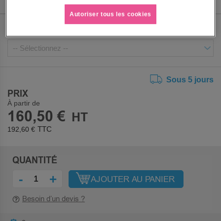
Autoriser tous les cookies
HAUTEUR UTILE
Sous 5 jours
PRIX
À partir de
160,50 €
192,60 €
QUANTITÉ
-
+
AJOUTER AU PANIER
Besoin d’un devis ?