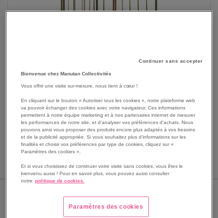
Continuer sans accepter
Bienvenue chez Manutan Collectivités
SKIP
Les avantages
TO
Vous offrir une visite sur-mesure, nous tient à cœur !
THE
Base plastique facilement nettoyable.
En cliquant sur le bouton « Autoriser tous les cookies », notre plateforme web
BEGINNING
Roll-conteneur 2 côtés.
va pouvoir échanger des cookies avec votre navigateur. Ces informations
OF
permettent à notre équipe marketing et à nos partenaires internet de mesurer
2 tendeurs caoutchouc pour meilleur maintien des
les performances de notre site, et d'analyser vos préférences d'achats. Nous
THE
produits.
pouvons ainsi vous proposer des produits encore plus adaptés à vos besoins
IMAGES
et de la publicité appropriée. Si vous souhaitez plus d'informations sur les
Inusable.
GALLERY
finalités et choisir vos préférences par type de cookies, cliquez sur «
Aisément manœuvrable.
Paramètres des cookies ».
Voir le descriptif complet
Et si vous choisissez de continuer votre visite sans cookies, vous êtes le
bienvenu aussi ! Pour en savoir plus, vous pouvez aussi consulter
notre
politique de cookies.
HAUTEUR HORS TOUT
Paramètres des cookies