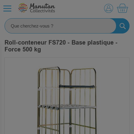
MO
RECHE
Roll-conteneur FS720 - Base plastique -
Force 500 kg
SKIP
TO
THE
END
OF
THE
IMAGES
GALLERY