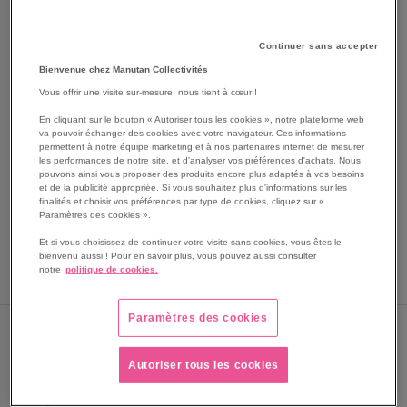
Continuer sans accepter
Bienvenue chez Manutan Collectivités
Vous offrir une visite sur-mesure, nous tient à cœur !
En cliquant sur le bouton « Autoriser tous les cookies », notre plateforme web
va pouvoir échanger des cookies avec votre navigateur. Ces informations
permettent à notre équipe marketing et à nos partenaires internet de mesurer
les performances de notre site, et d'analyser vos préférences d'achats. Nous
SKIP
pouvons ainsi vous proposer des produits encore plus adaptés à vos besoins
Les avantages
TO
et de la publicité appropriée. Si vous souhaitez plus d'informations sur les
finalités et choisir vos préférences par type de cookies, cliquez sur «
THE
Rôtissoire en châtaigne ø28cm. produit en acier laminé
Paramètres des cookies ».
BEGINNING
à froid, ses trous laissent passer le feu pour faire griller
OF
Et si vous choisissez de continuer votre visite sans cookies, vous êtes le
les châtaignes.
bienvenu aussi ! Pour en savoir plus, vous pouvez aussi consulter
THE
Voir le descriptif complet
notre
politique de cookies.
IMAGES
GALLERY
Paramètres des cookies
Sous 5 jours
Autoriser tous les cookies
PRIX
10,75 €