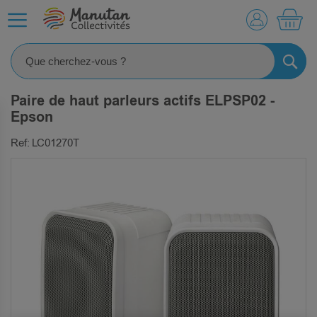
MO
RECHE
Paire de haut parleurs actifs ELPSP02 -
Epson
Ref: LC01270T
SKIP
TO
THE
END
OF
THE
IMAGES
GALLERY