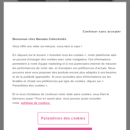
Continuer sans accepter
Bienvenue chez Manutan Collectivités
Vous offrir une visite sur-mesure, nous tient à cœur !
En cliquant sur le bouton « Autoriser tous les cookies », notre plateforme web
va pouvoir échanger des cookies avec votre navigateur. Ces informations
permettent à notre équipe marketing et à nos partenaires internet de mesurer
les performances de notre site, et d'analyser vos préférences d'achats. Nous
pouvons ainsi vous proposer des produits encore plus adaptés à vos besoins
et de la publicité appropriée. Si vous souhaitez plus d'informations sur les
SKIP
Les avantages
finalités et choisir vos préférences par type de cookies, cliquez sur «
TO
Paramètres des cookies ».
THE
Son puissant : Amplificateur intégré.
Et si vous choisissez de continuer votre visite sans cookies, vous êtes le
BEGINNING
Haute qualité : Excellente clarté.
bienvenu aussi ! Pour en savoir plus, vous pouvez aussi consulter
OF
Connexion à l'ELPCB01 : Solution audiovisuelle
notre
politique de cookies.
THE
complète.
IMAGES
Installation facile : Supports de montage fournis.
Paramètres des cookies
GALLERY
Voir le descriptif complet