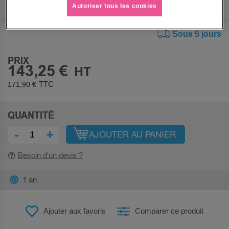
Autoriser tous les cookies
Sous 5 jours
PRIX
143,25 €
171,90 €
QUANTITÉ
-
+
AJOUTER AU PANIER
Besoin d’un devis ?
1 an
Ajouter aux favoris
Comparer ce produit