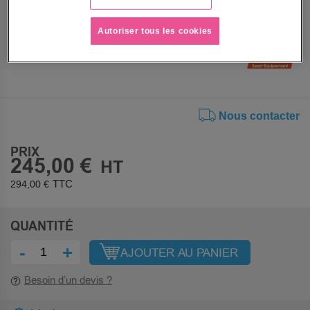
Voir le descriptif complet
Autoriser tous les cookies
Nous contacter
PRIX
245,00 €
294,00 €
QUANTITÉ
-
+
AJOUTER AU PANIER
Besoin d’un devis ?