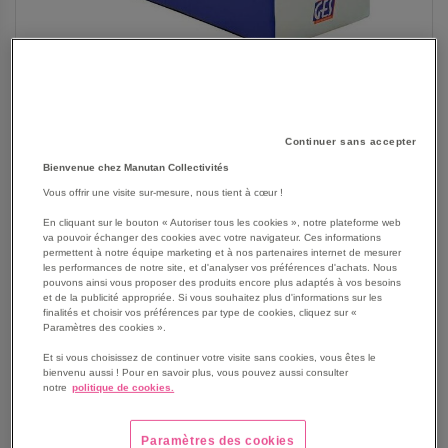
Continuer sans accepter
Bienvenue chez Manutan Collectivités
Vous offrir une visite sur-mesure, nous tient à cœur !
En cliquant sur le bouton « Autoriser tous les cookies », notre plateforme web
va pouvoir échanger des cookies avec votre navigateur. Ces informations
SKIP
Les avantages
permettent à notre équipe marketing et à nos partenaires internet de mesurer
TO
les performances de notre site, et d'analyser vos préférences d'achats. Nous
pouvons ainsi vous proposer des produits encore plus adaptés à vos besoins
THE
Poignées de transport pour faciliter le déplacement de
et de la publicité appropriée. Si vous souhaitez plus d'informations sur les
BEGINNING
votre module.
finalités et choisir vos préférences par type de cookies, cliquez sur «
OF
Paramètres des cookies ».
Mousse polyester de densité 30 k/m3 amortissante et
THE
indéformable.
Et si vous choisissez de continuer votre visite sans cookies, vous êtes le
IMAGES
Dessous antidérapant pour éviter de glisser et pour plus
bienvenu aussi ! Pour en savoir plus, vous pouvez aussi consulter
GALLERY
notre
politique de cookies.
de sécurité.
Bâche finition grain de cuir résistante.
Dimensions : 140 x 60 x 60cm.
Paramètres des cookies