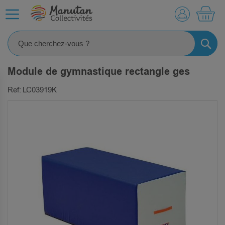
MO
RECHE
Module de gymnastique rectangle ges
Ref: LC03919K
SKIP
TO
THE
END
OF
THE
IMAGES
GALLERY