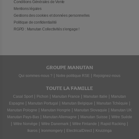
Conditions Générales de Vente
Mentions légales
Gestions des cookies et données personnelles
Politique de confidentialité
RGPD : Manutan Collectivités s'engage !
GROUPE MANUTAN
|
|
Qui sommes-nous ?
Notre politique RSE
Rejoignez-nous
TOUTE LA FAMILLE
|
|
|
|
Casal Sport
Pichon
Manutan France
Manutan Italie
Manutan
|
|
|
|
Espagne
Manutan Portugal
Manutan Belgique
Manutan Tchéquie
|
|
|
Manutan Pologne
Manutan Hongrie
Manutan Slovaquie
Manutan UK
|
|
|
Manutan Pays-Bas
Manutan Allemagne
Manutan Suisse
Witre Suède
|
|
|
|
|
Witre Norvège
Witre Danemark
Witre Finlande
Rapid Racking
|
|
|
Ikaros
Ironmongery
ElectricalDirect
Kruizinga