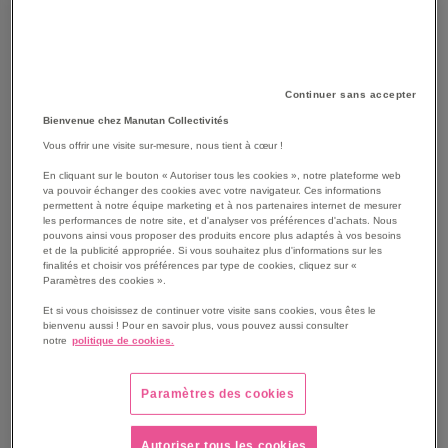
Continuer sans accepter
Bienvenue chez Manutan Collectivités
Vous offrir une visite sur-mesure, nous tient à cœur !
En cliquant sur le bouton « Autoriser tous les cookies », notre plateforme web
va pouvoir échanger des cookies avec votre navigateur. Ces informations
permettent à notre équipe marketing et à nos partenaires internet de mesurer
les performances de notre site, et d'analyser vos préférences d'achats. Nous
pouvons ainsi vous proposer des produits encore plus adaptés à vos besoins
et de la publicité appropriée. Si vous souhaitez plus d'informations sur les
finalités et choisir vos préférences par type de cookies, cliquez sur «
SKIP
Les avantages
Paramètres des cookies ».
TO
THE
Et si vous choisissez de continuer votre visite sans cookies, vous êtes le
Scotcheuse de caisse-carton semi-automatique.
bienvenu aussi ! Pour en savoir plus, vous pouvez aussi consulter
BEGINNING
Encadrement robuste avec structure à deux mâts.
notre
politique de cookies.
OF
Format des caisses géré par système pneumatique.
THE
Contrôle parfait avec guides latéraux et 4 courroies.
IMAGES
Paramètres des cookies
Maintenance aisée avec accès rapide aux commandes.
GALLERY
Voir le descriptif complet
Autoriser tous les cookies