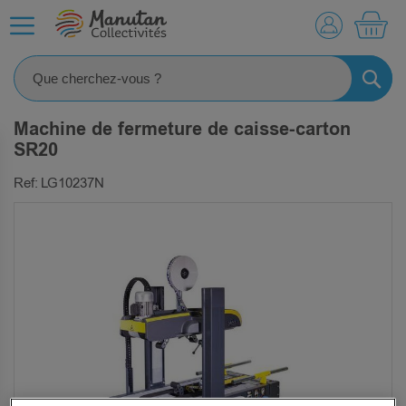
MO
RECHE
Machine de fermeture de caisse-carton
SR20
Ref: LG10237N
SKIP
TO
THE
END
OF
THE
IMAGES
GALLERY