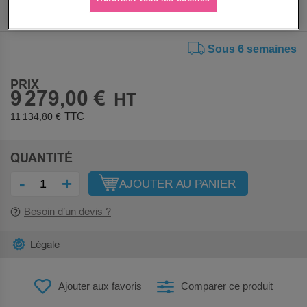
Sous 6 semaines
PRIX
9 279,00 €
11 134,80 €
QUANTITÉ
-
+
AJOUTER AU PANIER
Besoin d’un devis ?
Légale
Ajouter aux favoris
Comparer ce produit