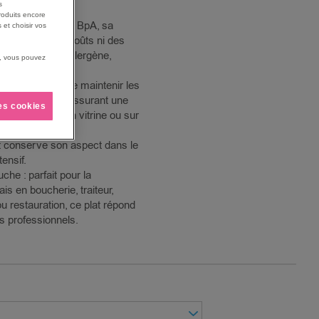
s
ons et rayures.
roduits encore
ssionnelle : sans BpA, sa
 et choisir vos
mprègne ni des goûts ni des
une substance allergène,
us, vous pouvez
imentaires.
ignée : permet de maintenir les
gtemps, tout en assurant une
les cookies
ofessionnelle en vitrine ou sur
t conserve son aspect dans le
ensif.
he : parfait pour la
ais en boucherie, traiteur,
u restauration, ce plat répond
s professionnels.