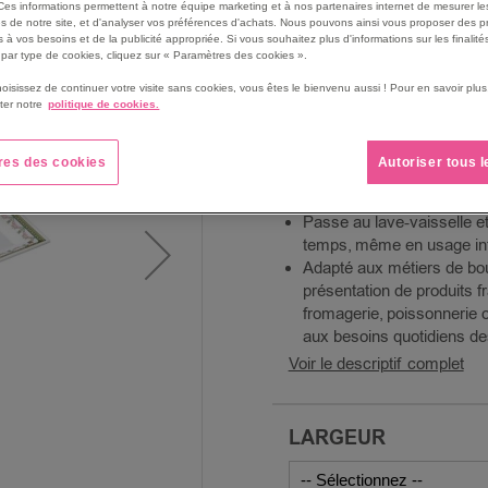
Ces informations permettent à notre équipe marketing et à nos partenaires internet de mesurer le
Résiste aux chocs, abrasi
s de notre site, et d'analyser vos préférences d'achats. Nous pouvons ainsi vous proposer des p
Sécurité alimentaire profe
 à vos besoins et de la publicité appropriée. Si vous souhaitez plus d'informations sur les finalités
par type de cookies, cliquez sur « Paramètres des cookies ».
surface hygiénique ne s’i
odeurs et ne contient auc
hoisissez de continuer votre visite sans cookies, vous êtes le bienvenu aussi ! Pour en savoir pl
idéale pour les vitrines al
ter notre
politique de cookies.
Présentation fraîche et so
aliments au frais plus lon
res des cookies
Autoriser tous 
présentation élégante et pr
buffet.
Passe au lave-vaisselle e
temps, même en usage int
Adapté aux métiers de bouc
présentation de produits fr
fromagerie, poissonnerie o
aux besoins quotidiens de
Voir le descriptif complet
LARGEUR