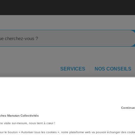
rcher
SERVICES
NOS CONSEILS
lateau de service et présentoir
Lot 4 plats glacière décor Pompa
our
Les avantages
Continue
Plat glacière MILL'O déc
chez Manutan Collectivités
donnant un aspect très quali
une visite sur-mesure, nous tient à cœur !
non agressive.
Conforme aux éxigences d
sur le bouton « Autoriser tous les cookies », notre plateforme web va pouvoir échanger des cooki