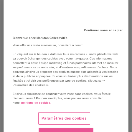
Continuer sans accepter
Bienvenue chez Manutan Collectivités
Vous offrir une visite sur-mesure, nous tient à cœur !
En cliquant sur le bouton « Autoriser tous les cookies », notre plateforme web
va pouvoir échanger des cookies avec votre navigateur. Ces informations
permettent à notre équipe marketing et à nos partenaires internet de mesurer
les performances de notre site, et d'analyser vos préférences d'achats. Nous
SKIP
Les avantages
pouvons ainsi vous proposer des produits encore plus adaptés à vos besoins
TO
et de la publicité appropriée. Si vous souhaitez plus d'informations sur les
finalités et choisir vos préférences par type de cookies, cliquez sur «
THE
Plat MILL'O gastronorme GN 3/4 en mélamine.
Paramètres des cookies ».
BEGINNING
Ne transmet ni le goût ni l'odeur.
OF
Et si vous choisissez de continuer votre visite sans cookies, vous êtes le
Conforme aux normes standardisées.
bienvenu aussi ! Pour en savoir plus, vous pouvez aussi consulter
THE
Passe au lave vaisselle.
notre
politique de cookies.
IMAGES
Non micro ondable.
GALLERY
Voir le descriptif complet
Paramètres des cookies