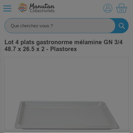
MO
RECHE
Lot 4 plats gastronorme mélamine GN 3/4
48.7 x 26.5 x 2 - Plastorex
SKIP
TO
THE
END
OF
THE
IMAGES
GALLERY