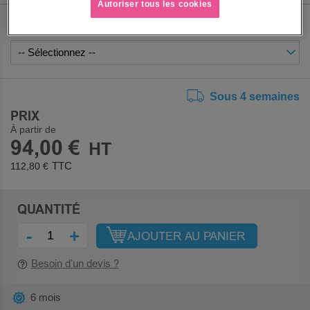
Autoriser tous les cookies
COLORIS
Sous 4 semaines
PRIX
À partir de
94,00 €
112,80 €
QUANTITÉ
-
+
AJOUTER AU PANIER
Besoin d’un devis ?
6 mois