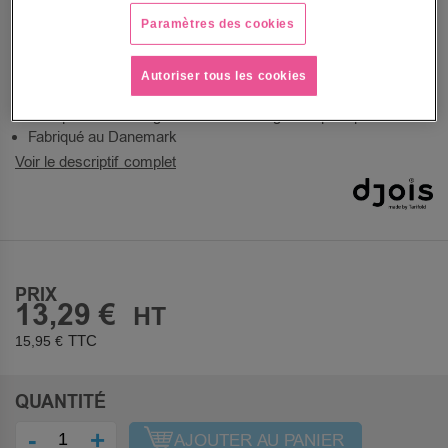
CD/DVD.
Paramètres des cookies
Pochette plastique CD/DVD assure sécurité et évite la
salissure et la poussière.
Rabat de fermeture pratique et offre une sécurité pour
Autoriser tous les cookies
les CD/DVD.
Cela permet un rangement DVD intelligent et pratique.
Fabriqué au Danemark
Voir le descriptif complet
PRIX
13,29 €
15,95 €
QUANTITÉ
-
+
AJOUTER AU PANIER