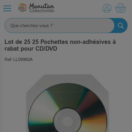
MO
RECHE
Lot de 25 25 Pochettes non-adhésives à
rabat pour CD/DVD
Ref: LL09960A
SKIP
TO
THE
END
OF
THE
IMAGES
GALLERY