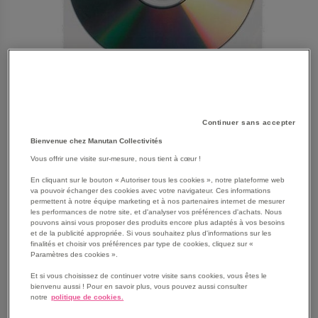
Continuer sans accepter
Bienvenue chez Manutan Collectivités
Vous offrir une visite sur-mesure, nous tient à cœur !
En cliquant sur le bouton « Autoriser tous les cookies », notre plateforme web
SKIP
va pouvoir échanger des cookies avec votre navigateur. Ces informations
Les avantages
permettent à notre équipe marketing et à nos partenaires internet de mesurer
TO
les performances de notre site, et d'analyser vos préférences d'achats. Nous
THE
Pochette non adhésive à rabat pour CD/DVD Djois
pouvons ainsi vous proposer des produits encore plus adaptés à vos besoins
BEGINNING
et de la publicité appropriée. Si vous souhaitez plus d'informations sur les
made by Tarifold.
finalités et choisir vos préférences par type de cookies, cliquez sur «
OF
Pochette pour rangement CD/DVD.
Paramètres des cookies ».
THE
Pochette transparente fabriquée en polypropylène.
IMAGES
Et si vous choisissez de continuer votre visite sans cookies, vous êtes le
Une pochette CD/DVD de haute qualité et solide.
bienvenu aussi ! Pour en savoir plus, vous pouvez aussi consulter
GALLERY
Alternative aux meubles de rangement.
notre
politique de cookies.
Économisez 70% d'espace dans votre collection de