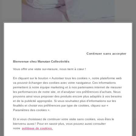
Continuer sans accepter
Bienvenue chez Manutan Collectivités
Vous offrir une visite sur-mesure, nous tient à cœur !
SKIP
Les avantages
En cliquant sur le bouton « Autoriser tous les cookies », notre plateforme web
TO
va pouvoir échanger des cookies avec votre navigateur. Ces informations
THE
Molleton 100% coton.
permettent à notre équipe marketing et à nos partenaires internet de mesurer
les performances de notre site, et d'analyser vos préférences d'achats. Nous
BEGINNING
Poids 200gs/m2.
pouvons ainsi vous proposer des produits encore plus adaptés à vos besoins
OF
Rabat 12 cm.
et de la publicité appropriée. Si vous souhaitez plus d'informations sur les
THE
finalités et choisir vos préférences par type de cookies, cliquez sur «
Voir le descriptif complet
Paramètres des cookies ».
IMAGES
GALLERY
Et si vous choisissez de continuer votre visite sans cookies, vous êtes le
bienvenu aussi ! Pour en savoir plus, vous pouvez aussi consulter
notre
politique de cookies.
PRIX