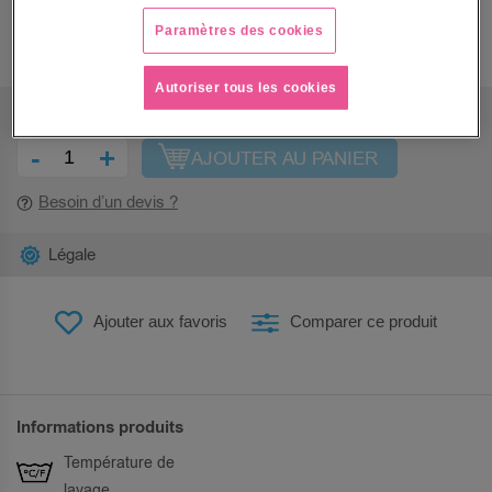
66,50 €
Paramètres des cookies
79,80 €
Autoriser tous les cookies
QUANTITÉ
-
+
AJOUTER AU PANIER
Besoin d’un devis ?
Légale
Ajouter aux favoris
Comparer ce produit
Informations produits
Température de
lavage