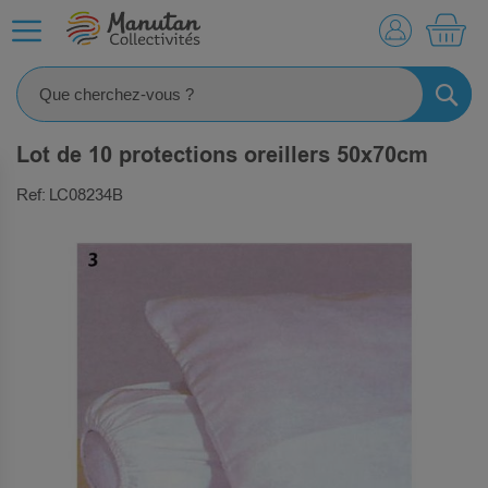
MO
RECHE
Lot de 10 protections oreillers 50x70cm
Ref: LC08234B
SKIP
TO
THE
END
OF
THE
IMAGES
GALLERY