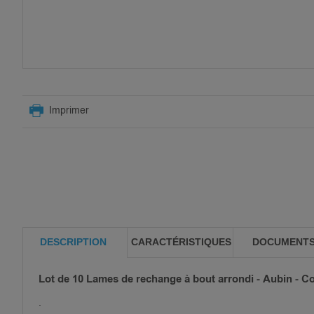
SKIP
TO
Imprimer
THE
BEGINNING
OF
THE
IMAGES
GALLERY
DESCRIPTION
CARACTÉRISTIQUES
DOCUMENT
Lot de 10 Lames de rechange à bout arrondi - Aubin - C
.