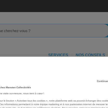
rcher
SERVICES
NOS CONSEILS
Lot de 10 Lames de rechange à bout arrondi - Aubin
ut
Continue
Les avantages
chez Manutan Collectivités
Pratique, la lame est réver
une visite sur-mesure, nous tient à cœur !
et verrouillable.
Résiste à l’acétone et aux 
sur le bouton « Autoriser tous les cookies », notre plateforme web va pouvoir échanger des cooki
Ces informations permettent à notre équipe marketing et à nos partenaires internet de mesurer le
Grande précision de coup
s de notre site, et d'analyser vos préférences d'achats. Nous pouvons ainsi vous proposer des p