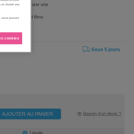
arrondi pour assurer une
 et choisir vos
rtons, adhésif et films
us, vous pouvez
.
les cookies
Sous 5 jours
AJOUTER AU PANIER
Besoin d’un devis ?
Légale