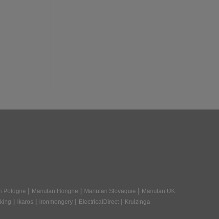
|
|
|
n Pologne
Manutan Hongrie
Manutan Slovaquie
Manutan UK
|
|
|
|
king
Ikaros
Ironmongery
ElectricalDirect
Kruizinga