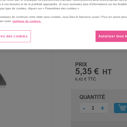
Lame de rechange à bout 
 à vos besoins et de la publicité appropriée. Si vous souhaitez plus d'informations sur les finalités
par type de cookies, cliquez sur « Paramètres des cookies ».
meilleure sécurité.
Idéal, pour la coupe des ca
hoisissez de continuer votre visite sans cookies, vous êtes le bienvenu aussi ! Pour en savoir pl
plastique de suremballage
ter notre
politique de cookies.
Voir le descriptif complet
res des cookies
Autoriser tous 
PRIX
5,35 €
6,42 €
QUANTITÉ
-
+