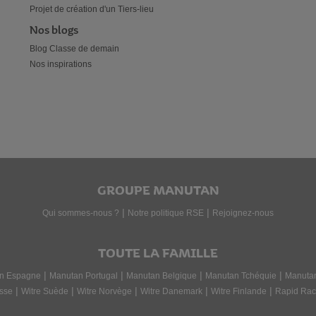
Projet de création d'un Tiers-lieu
Nos blogs
Blog Classe de demain
Nos inspirations
GROUPE MANUTAN
|
|
Qui sommes-nous ?
Notre politique RSE
Rejoignez-nous
TOUTE LA FAMILLE
|
|
|
|
n Espagne
Manutan Portugal
Manutan Belgique
Manutan Tchéquie
Manuta
|
|
|
|
|
sse
Witre Suède
Witre Norvège
Witre Danemark
Witre Finlande
Rapid Rac