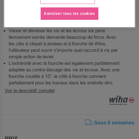
fine de 72 dents.
Parfait pour les espaces restreints grâce à sa clé mixte
Autoriser tous les cookies
à petit angle.
Rangement facile.
Visser et dévisser les vis et les écrous six pans
fermement serrés demande beaucoup de force. Avec
les clés à cliquet à anneau et à fourche de Wiha,
l'utilisateur peut ouvrir n'importe quel raccord à vis par
simple action de levier.
L'extrémité avec la fourche est également parfaitement
adaptée au contre-blocage des vis et écrous. Avec une
fourche coudée à 15°, le côté à fourche convient
parfaitement pour les travaux dans les endroits étro
Voir le descriptif complet
Sous 6 semaines