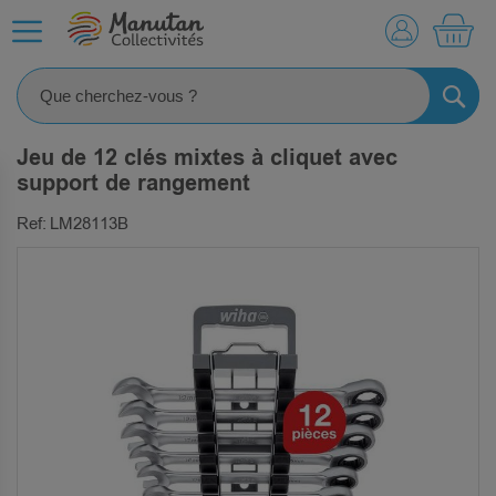
MO
RECHE
Jeu de 12 clés mixtes à cliquet avec
support de rangement
Ref: LM28113B
SKIP
TO
THE
END
OF
THE
IMAGES
GALLERY