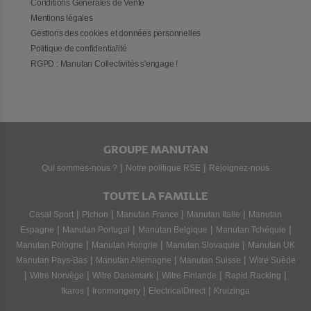
Conditions Générales de Vente
Mentions légales
Gestions des cookies et données personnelles
Politique de confidentialité
RGPD : Manutan Collectivités s'engage !
GROUPE MANUTAN
|
|
Qui sommes-nous ?
Notre politique RSE
Rejoignez-nous
TOUTE LA FAMILLE
|
|
|
|
Casal Sport
Pichon
Manutan France
Manutan Italie
Manutan
|
|
|
|
Espagne
Manutan Portugal
Manutan Belgique
Manutan Tchéquie
|
|
|
Manutan Pologne
Manutan Hongrie
Manutan Slovaquie
Manutan UK
|
|
|
Manutan Pays-Bas
Manutan Allemagne
Manutan Suisse
Witre Suède
|
|
|
|
|
Witre Norvège
Witre Danemark
Witre Finlande
Rapid Racking
|
|
|
Ikaros
Ironmongery
ElectricalDirect
Kruizinga