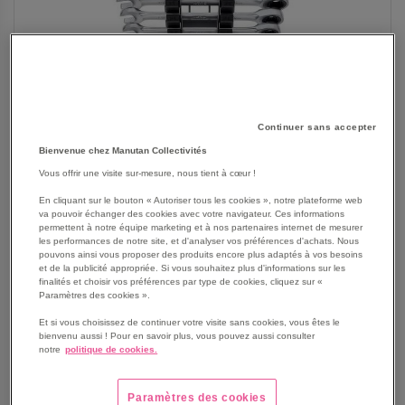
Continuer sans accepter
Bienvenue chez Manutan Collectivités
SKIP
Vous offrir une visite sur-mesure, nous tient à cœur !
Les avantages
TO
En cliquant sur le bouton « Autoriser tous les cookies », notre plateforme web
THE
Jeu de clés mixtes à cliquet et à fourche 12 pièces dans
va pouvoir échanger des cookies avec votre navigateur. Ces informations
BEGINNING
un étui.
permettent à notre équipe marketing et à nos partenaires internet de mesurer
OF
les performances de notre site, et d'analyser vos préférences d'achats. Nous
Facilite votre travail avec étui pratique pour un
pouvons ainsi vous proposer des produits encore plus adaptés à vos besoins
THE
rangement clair et un retrait facile.
et de la publicité appropriée. Si vous souhaitez plus d'informations sur les
IMAGES
finalités et choisir vos préférences par type de cookies, cliquez sur «
Augmente votre efficacité grâce à une meilleure
GALLERY
Paramètres des cookies ».
accessibilité dans les endroits étroits grâce à la fourche
coudée à 15°.
Et si vous choisissez de continuer votre visite sans cookies, vous êtes le
bienvenu aussi ! Pour en savoir plus, vous pouvez aussi consulter
Ideal pour les travaux d'installation et de montage.
notre
politique de cookies.
Convient particulièrement pour les travaux aux endroits
étroits.
Paramètres des cookies
Vissage sans déplacement de l’outil grâce à une denture