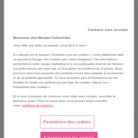
Continuer sans accepter
Bienvenue chez Manutan Collectivités
Vous offrir une visite sur-mesure, nous tient à cœur !
SKIP
Les avantages
TO
En cliquant sur le bouton « Autoriser tous les cookies », notre plateforme web
va pouvoir échanger des cookies avec votre navigateur. Ces informations
THE
Gant de protection anti-coupure et anti-impact en
permettent à notre équipe marketing et à nos partenaires internet de mesurer
BEGINNING
mousse nitrile.
les performances de notre site, et d'analyser vos préférences d'achats. Nous
OF
pouvons ainsi vous proposer des produits encore plus adaptés à vos besoins
Très confortable et flexible.
et de la publicité appropriée. Si vous souhaitez plus d'informations sur les
THE
Conception spéciale du coussin de protection pour les
finalités et choisir vos préférences par type de cookies, cliquez sur «
IMAGES
impacts, offrant une bonne mobilité des doigts.
Paramètres des cookies ».
GALLERY
Voir le descriptif complet
Et si vous choisissez de continuer votre visite sans cookies, vous êtes le
bienvenu aussi ! Pour en savoir plus, vous pouvez aussi consulter
notre
politique de cookies.
Paramètres des cookies
TAILLE
Autoriser tous les cookies