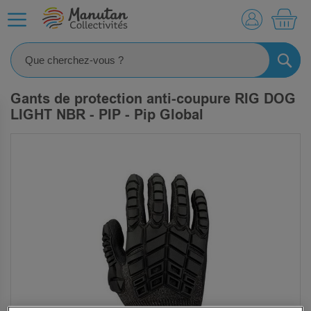
MO
RECHE
Gants de protection anti-coupure RIG DOG
LIGHT NBR - PIP - Pip Global
SKIP
TO
THE
END
OF
THE
IMAGES
GALLERY