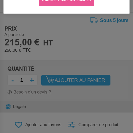
7
8
9
Sous 5 jours
PRIX
À partir de
215,00 €
258,00 €
QUANTITÉ
-
+
AJOUTER AU PANIER
Besoin d’un devis ?
Légale
Ajouter aux favoris
Comparer ce produit