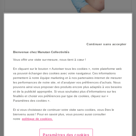
Continuer sans accepter
SKIP
Les avantages
Bienvenue chez Manutan Collectivités
TO
THE
Vous offrir une visite sur-mesure, nous tient à cœur !
Technologie Pureflex.
BEGINNING
Sans accélérateur pour limiter les allergies de type IV.
En cliquant sur le bouton « Autoriser tous les cookies », notre plateforme web
OF
Gant ultra confortable et enfilage plus rapide grâce à son
va pouvoir échanger des cookies avec votre navigateur. Ces informations
THE
permettent à notre équipe marketing et à nos partenaires internet de mesurer
revêtement polymère interne.
les performances de notre site, et d'analyser vos préférences d'achats. Nous
IMAGES
Grande élasticité et bonne dextérité.
pouvons ainsi vous proposer des produits encore plus adaptés à vos besoins
GALLERY
et de la publicité appropriée. Si vous souhaitez plus d'informations sur les
Texture non glissante pour une excellente préhension et
finalités et choisir vos préférences par type de cookies, cliquez sur «
manipulation des objets.
Paramètres des cookies ».
Préconisé en milieu médical, industriel et agro-
Et si vous choisissez de continuer votre visite sans cookies, vous êtes le
alimentaire.
bienvenu aussi ! Pour en savoir plus, vous pouvez aussi consulter
Voir le descriptif complet
notre
politique de cookies.
Paramètres des cookies