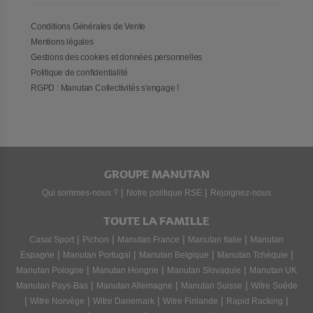
Conditions Générales de Vente
Mentions légales
Gestions des cookies et données personnelles
Politique de confidentialité
RGPD : Manutan Collectivités s'engage !
GROUPE MANUTAN
|
|
Qui sommes-nous ?
Notre politique RSE
Rejoignez-nous
TOUTE LA FAMILLE
|
|
|
|
Casal Sport
Pichon
Manutan France
Manutan Italie
Manutan
|
|
|
|
Espagne
Manutan Portugal
Manutan Belgique
Manutan Tchéquie
|
|
|
Manutan Pologne
Manutan Hongrie
Manutan Slovaquie
Manutan UK
|
|
|
Manutan Pays-Bas
Manutan Allemagne
Manutan Suisse
Witre Suède
|
|
|
|
|
Witre Norvège
Witre Danemark
Witre Finlande
Rapid Racking