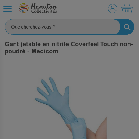
MO
RECHE
Gant jetable en nitrile Coverfeel Touch non-
poudré - Medicom
SKIP
TO
THE
END
OF
THE
IMAGES
GALLERY