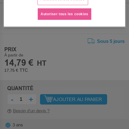
TAILLE
Autoriser tous les cookies
Sous 5 jours
PRIX
À partir de
14,79 €
17,75 €
QUANTITÉ
-
+
AJOUTER AU PANIER
Besoin d’un devis ?
3 ans