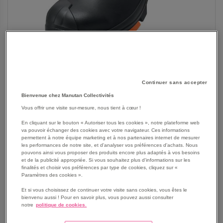
SKIP
Les avantages
Continuer sans accepter
TO
Bienvenue chez Manutan Collectivités
THE
Les chaussures de sécurité hautes en cuir S3 PU/PU
BEGINNING
Vous offrir une visite sur-mesure, nous tient à cœur !
d'Uvex offrent une protection renforcée contre les chocs
OF
et les perforations grâce à leur coque de protection et
En cliquant sur le bouton « Autoriser tous les cookies », notre plateforme web
THE
leur semelle antidérapante.
va pouvoir échanger des cookies avec votre navigateur. Ces informations
IMAGES
permettent à notre équipe marketing et à nos partenaires internet de mesurer
Leur conception en cuir garantit à la fois robustesse et
les performances de notre site, et d'analyser vos préférences d'achats. Nous
GALLERY
confort, rendant ces chaussures idéales pour les
pouvons ainsi vous proposer des produits encore plus adaptés à vos besoins
et de la publicité appropriée. Si vous souhaitez plus d'informations sur les
travailleurs en environnement industriel ou de
finalités et choisir vos préférences par type de cookies, cliquez sur «
construction.
Paramètres des cookies ».
Voir le descriptif complet
Et si vous choisissez de continuer votre visite sans cookies, vous êtes le
bienvenu aussi ! Pour en savoir plus, vous pouvez aussi consulter
notre
politique de cookies.