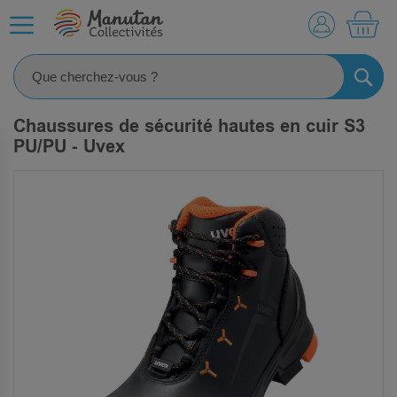
MO
RECHE
Chaussures de sécurité hautes en cuir S3
PU/PU - Uvex
SKIP
TO
THE
END
OF
THE
IMAGES
GALLERY