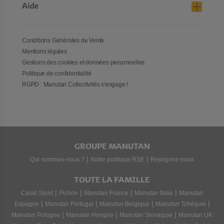
Aide
Conditions Générales de Vente
Mentions légales
Gestions des cookies et données personnelles
Politique de confidentialité
RGPD : Manutan Collectivités s'engage !
GROUPE MANUTAN
|
|
Qui sommes-nous ?
Notre politique RSE
Rejoignez-nous
TOUTE LA FAMILLE
|
|
|
|
Casal Sport
Pichon
Manutan France
Manutan Italie
Manutan
|
|
|
|
Espagne
Manutan Portugal
Manutan Belgique
Manutan Tchéquie
|
|
|
Manutan Pologne
Manutan Hongrie
Manutan Slovaquie
Manutan UK