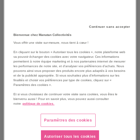
Continuer sans accepter
Bienvenue chez Manutan Collectivités
SKIP
Vous offrir une visite sur-mesure, nous tient à cœur !
Les avantages
TO
En cliquant sur le bouton « Autoriser tous les cookies », notre plateforme web
THE
Convient à tous les utilisateurs avec un large choix de
va pouvoir échanger des cookies avec votre navigateur. Ces informations
BEGINNING
pointures.
permettent à notre équipe marketing et à nos partenaires internet de mesurer
les performances de notre site, et d'analyser vos préférences d'achats. Nous
OF
Résistance aux hydrocarbures grâce à la semelle
pouvons ainsi vous proposer des produits encore plus adaptés à vos besoins
THE
injectée PU double densité.
et de la publicité appropriée. Si vous souhaitez plus d'informations sur les
IMAGES
finalités et choisir vos préférences par type de cookies, cliquez sur «
Souplesse et protection grâce à l'insert antiperforation
Paramètres des cookies ».
GALLERY
en textile haute ténacité.
Chaussureure de sécurité amagnétique.
Et si vous choisissez de continuer votre visite sans cookies, vous êtes le
bienvenu aussi ! Pour en savoir plus, vous pouvez aussi consulter
Voir le descriptif complet
notre
politique de cookies.
Paramètres des cookies
Autoriser tous les cookies