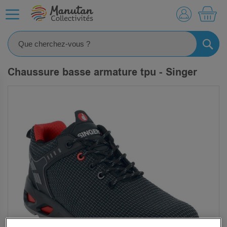
MO
RECHE
Chaussure basse armature tpu - Singer
SKIP
TO
THE
END
OF
THE
IMAGES
GALLERY