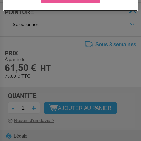
POINTURE
Sous 3 semaines
PRIX
À partir de
61,50 €
73,80 €
QUANTITÉ
-
+
AJOUTER AU PANIER
Besoin d’un devis ?
Légale