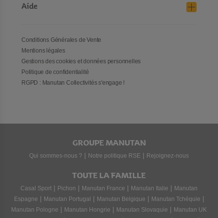
Aide
Conditions Générales de Vente
Mentions légales
Gestions des cookies et données personnelles
Politique de confidentialité
RGPD : Manutan Collectivités s'engage !
GROUPE MANUTAN
|
|
Qui sommes-nous ?
Notre politique RSE
Rejoignez-nous
TOUTE LA FAMILLE
|
|
|
|
Casal Sport
Pichon
Manutan France
Manutan Italie
Manutan
|
|
|
|
Espagne
Manutan Portugal
Manutan Belgique
Manutan Tchéquie
|
|
|
Manutan Pologne
Manutan Hongrie
Manutan Slovaquie
Manutan UK