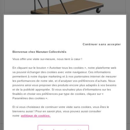
Continuer sans accepter
Bienvenue chez Manutan Collectivités
SKIP
Les avantages
Vous offrir une visite sur-mesure, nous tient à cœur !
TO
THE
Cadre soudé en tube métal section 50 x 20 mm.
En cliquant sur le bouton « Autoriser tous les cookies », notre plateforme web
BEGINNING
va pouvoir échanger des cookies avec votre navigateur. Ces informations
Ridelles et renforts en tube acier Ø 25 mm.
permettent à notre équipe marketing et à nos partenaires internet de mesurer
OF
Revêtement peinture époxy coloris gris martelé.
les performances de notre site, et d'analyser vos préférences d'achats. Nous
THE
pouvons ainsi vous proposer des produits encore plus adaptés à vos besoins
Voir le descriptif complet
IMAGES
et de la publicité appropriée. Si vous souhaitez plus d'informations sur les
finalités et choisir vos préférences par type de cookies, cliquez sur «
GALLERY
Paramètres des cookies ».
Et si vous choisissez de continuer votre visite sans cookies, vous êtes le
bienvenu aussi ! Pour en savoir plus, vous pouvez aussi consulter
notre
politique de cookies.