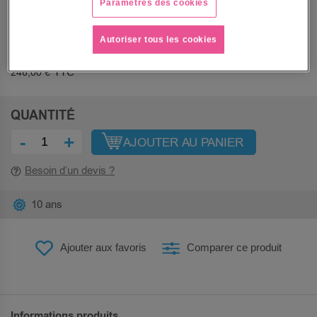
Nous contacter
Paramètres des cookies
PRIX
Autoriser tous les cookies
205,00 €
246,00 €
QUANTITÉ
-
+
AJOUTER AU PANIER
Besoin d’un devis ?
10 ans
Ajouter aux favoris
Comparer ce produit
Informations produits