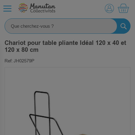
MO
RECHE
Chariot pour table pliante Idéal 120 x 40 et
120 x 80 cm
Ref: JH02579P
SKIP
TO
THE
END
OF
THE
IMAGES
GALLERY