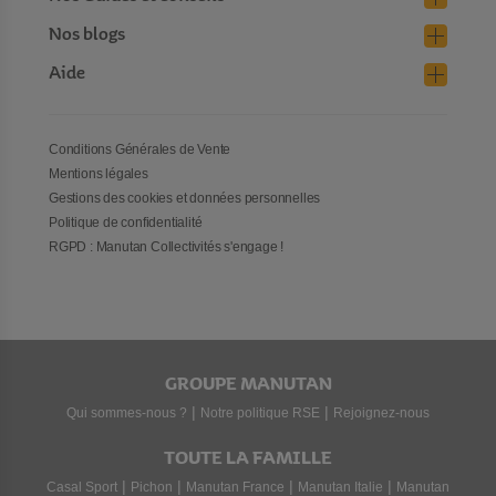
Nos blogs
Aide
Conditions Générales de Vente
Mentions légales
Gestions des cookies et données personnelles
Politique de confidentialité
RGPD : Manutan Collectivités s'engage !
GROUPE MANUTAN
|
|
Qui sommes-nous ?
Notre politique RSE
Rejoignez-nous
TOUTE LA FAMILLE
|
|
|
|
Casal Sport
Pichon
Manutan France
Manutan Italie
Manutan