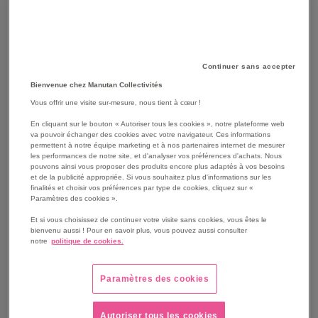
Continuer sans accepter
Bienvenue chez Manutan Collectivités
Vous offrir une visite sur-mesure, nous tient à cœur !
En cliquant sur le bouton « Autoriser tous les cookies », notre plateforme web
va pouvoir échanger des cookies avec votre navigateur. Ces informations
permettent à notre équipe marketing et à nos partenaires internet de mesurer
les performances de notre site, et d'analyser vos préférences d'achats. Nous
pouvons ainsi vous proposer des produits encore plus adaptés à vos besoins
SKIP
Les avantages
et de la publicité appropriée. Si vous souhaitez plus d'informations sur les
TO
finalités et choisir vos préférences par type de cookies, cliquez sur «
THE
Paramètres des cookies ».
Façade tiroirs en ABS.
BEGINNING
Equipé de 4 roulettes dont 2 multidirectionnelles à
Et si vous choisissez de continuer votre visite sans cookies, vous êtes le
OF
l'arrière.
bienvenu aussi ! Pour en savoir plus, vous pouvez aussi consulter
THE
notre
politique de cookies.
L/H/P utiles tiroir : 32,5 x 13,3 x 40,5 cm.
IMAGES
Voir le descriptif complet
GALLERY
Paramètres des cookies
Autoriser tous les cookies