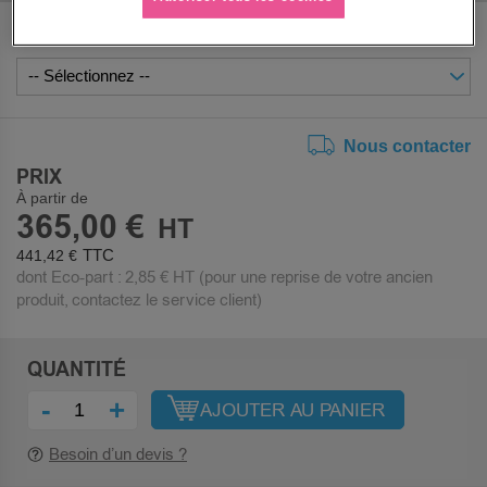
COLORIS DÉTAILLÉ
Nous contacter
PRIX
À partir de
365,00 €
441,42 €
dont Eco-part :
2,85 €
HT (pour une reprise de votre ancien
produit, contactez le service client)
QUANTITÉ
-
+
AJOUTER AU PANIER
Besoin d’un devis ?