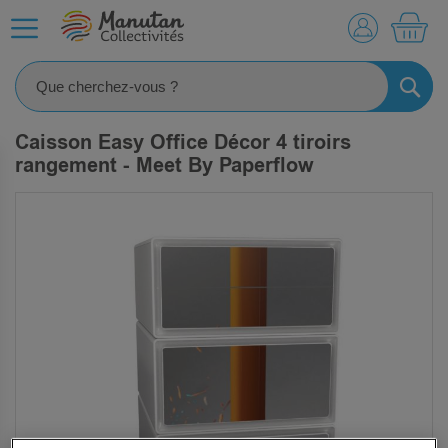
MO
RECHE
Caisson Easy Office Décor 4 tiroirs
rangement - Meet By Paperflow
SKIP
TO
THE
END
OF
THE
IMAGES
GALLERY