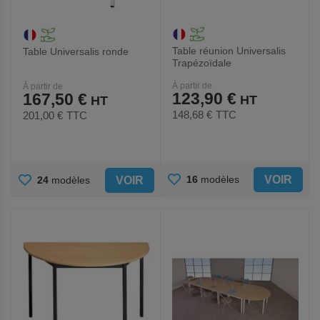
Table réunion Universalis
Table Universalis ronde
Trapézoïdale
À partir de
À partir de
123,90 €
167,50 €
148,68 €
TTC
201,00 €
TTC
AJOUTER
AJOUTER
VOIR
16
modèles
VOIR
24
modèles
AUX
AUX
FAVORIS
FAVORIS