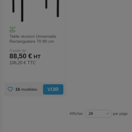
Table réunion Universalis
Rectangulaire 70 80 cm
À partir de
88,50 €
106,20 €
TTC
AJOUTER
VOIR
16
modèles
AUX
FAVORIS
Afficher
par page