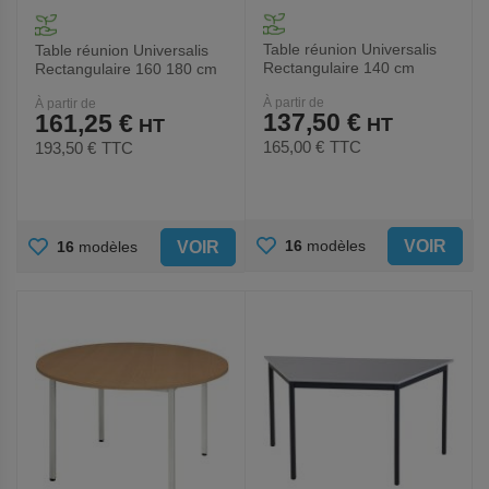
Table réunion Universalis
Table réunion Universalis
Rectangulaire 140 cm
Rectangulaire 160 180 cm
À partir de
À partir de
137,50 €
161,25 €
165,00 €
TTC
193,50 €
TTC
AJOUTER
AJOUTER
VOIR
16
modèles
VOIR
16
modèles
AUX
AUX
FAVORIS
FAVORIS