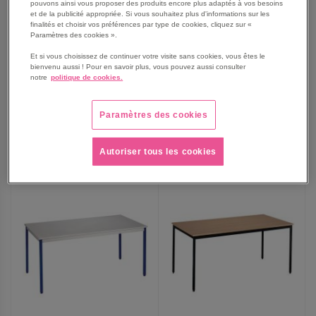
pouvons ainsi vous proposer des produits encore plus adaptés à vos besoins
Table réunion Universalis
Table réunion Universalis
et de la publicité appropriée. Si vous souhaitez plus d'informations sur les
Rectangulaire 150 200 cm
Rectangulaire 120cm
finalités et choisir vos préférences par type de cookies, cliquez sur «
Paramètres des cookies ».
À partir de
À partir de
191,50 €
111,50 €
Et si vous choisissez de continuer votre visite sans cookies, vous êtes le
bienvenu aussi ! Pour en savoir plus, vous pouvez aussi consulter
229,80 €
TTC
133,80 €
TTC
notre
politique de cookies.
Paramètres des cookies
AJOUTER
AJOUTER
VOIR
16
modèles
VOIR
24
modèles
Autoriser tous les cookies
AUX
AUX
FAVORIS
FAVORIS