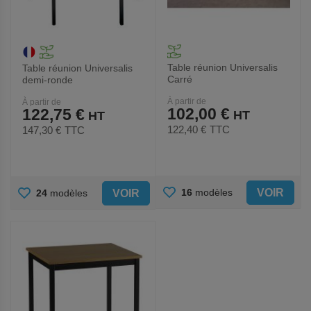
Table réunion Universalis
Table réunion Universalis
Carré
demi-ronde
À partir de
À partir de
102,00 €
122,75 €
122,40 €
TTC
147,30 €
TTC
AJOUTER
AJOUTER
VOIR
16
modèles
VOIR
24
modèles
AUX
AUX
FAVORIS
FAVORIS