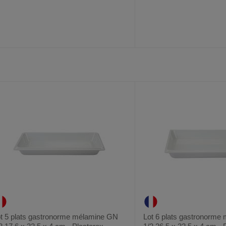
AJOUTER
COMPARER
AJOUTER
COMPARER
VOIR
AUX
CE
AUX
CE
FAVORIS
PRODUIT
FAVORIS
PRODUIT
t 5 plats gastronorme mélamine GN
Lot 6 plats gastronorme