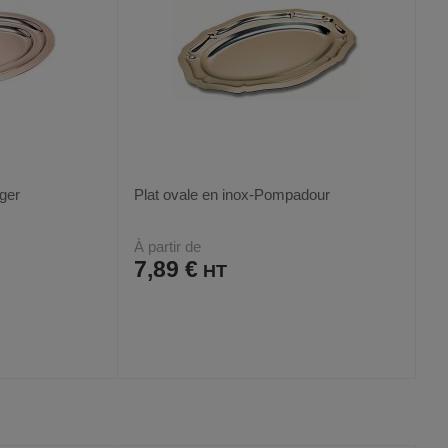
ger
Plat ovale en inox-Pompadour
À partir de
7,89 €
AJOUTER
COMPARER
VOIR
VOIR
4
AUX
CE