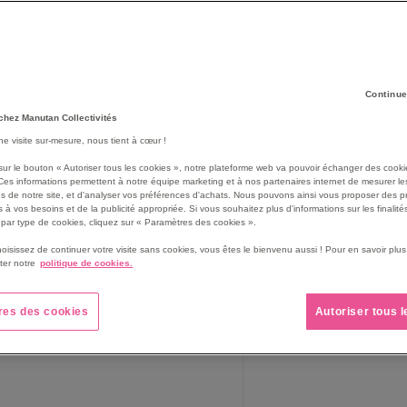
Continue
chez Manutan Collectivités
une visite sur-mesure, nous tient à cœur !
sur le bouton « Autoriser tous les cookies », notre plateforme web va pouvoir échanger des cooki
Ces informations permettent à notre équipe marketing et à nos partenaires internet de mesurer le
s de notre site, et d'analyser vos préférences d'achats. Nous pouvons ainsi vous proposer des p
 à vos besoins et de la publicité appropriée. Si vous souhaitez plus d'informations sur les finalités
par type de cookies, cliquez sur « Paramètres des cookies ».
hoisissez de continuer votre visite sans cookies, vous êtes le bienvenu aussi ! Pour en savoir pl
aque en aluminium réchaud portable
Réhausse - Lobrot-Multir
ter notre
politique de cookies.
À partir de
res des cookies
Autoriser tous 
8,50 €
40,50 €