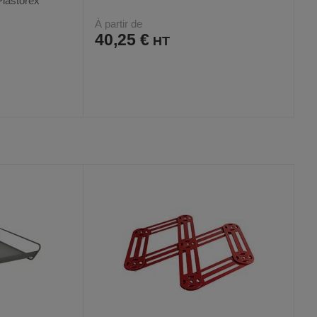
Plastorex
À partir de
40,25 €
AJOUTER
COMPARER
VOIR
VOIR
3
AUX
CE
FAVORIS
PRODUIT