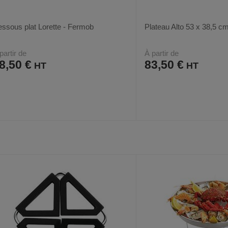
ssous plat Lorette - Fermob
Plateau Alto 53 x 38,5 c
partir de
À partir de
8,50 €
83,50 €
AJOUTER
COMPARER
AJOUTER
COMPARER
VOIR
2
3
AUX
CE
AUX
CE
FAVORIS
PRODUIT
FAVORIS
PRODUIT