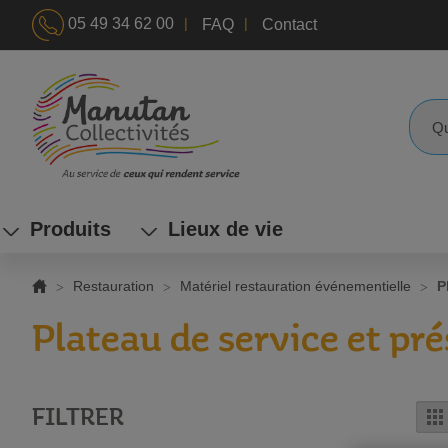
|
|
05 49 34 62 00
FAQ
Contact
ALLEZ
AU
CONTENU
Reche
Produits
Lieux de vie
Restauration
Matériel restauration événementielle
P
Plateau de service et pré
FILTRER
G