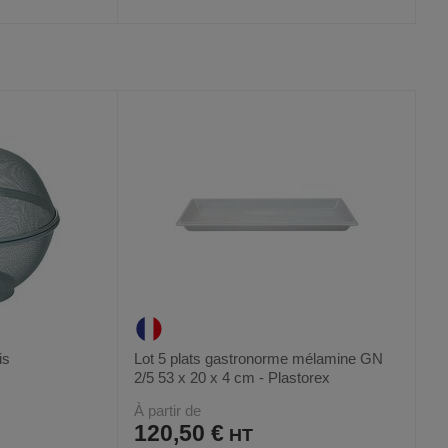
AJOUTER
COMPARER
VOIR
VOIR
AUX
CE
FAVORIS
PRODUIT
is
Lot 5 plats gastronorme mélamine GN
2/5 53 x 20 x 4 cm - Plastorex
À partir de
120,50 €