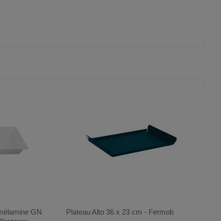
AJOUTER
COMPARER
VOIR
VOIR
2
AUX
CE
FAVORIS
PRODUIT
 mélamine GN
Plateau Alto 36 x 23 cm - Fermob