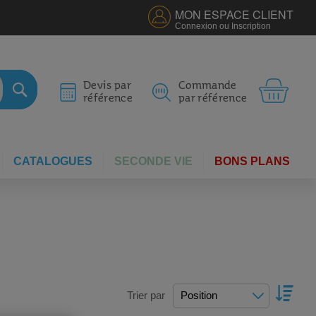
MON ESPACE CLIENT
Connexion ou Inscription
MON 
Devis par
Commande
référence
par référence
RECHERCHER
CATALOGUES
SECONDE VIE
BONS PLANS
PAR
Trier par
ORDR