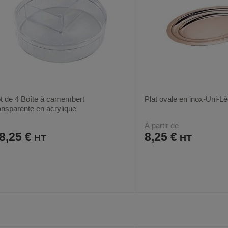
t de 4 Boîte à camembert
Plat ovale en inox-Uni-Lè
ansparente en acrylique
À partir de
8,25 €
8,25 €
AJOUTER
COMPARER
AJOUTER
COMPARER
VOIR
6
AUX
CE
AUX
CE