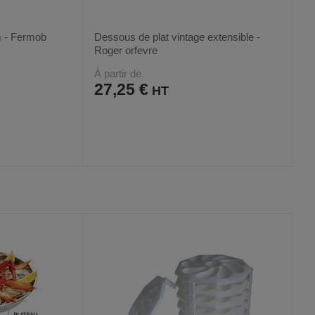
m - Fermob
Dessous de plat vintage extensible -
Roger orfevre
À partir de
27,25 €
AJOUTER
COMPARER
VOIR
VOIR
4
AUX
CE
FAVORIS
PRODUIT