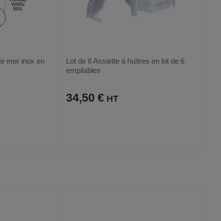
 de mer inox en
Lot de 6 Assiette à huîtres en lot de 6
empilables
34,50 €
AJOUTER
COMPARER
VOIR
VOIR
AUX
CE
FAVORIS
PRODUIT