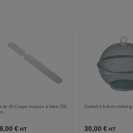
AJOUTER
COMPARER
AJOUTER
COMPARER
VOIR
6
AUX
CE
AUX
CE
FAVORIS
PRODUIT
FAVORIS
PRODUIT
t de 60 Coupe mousse à bière 250
Corbeil à fruit en métal gr
m
8,00 €
30,00 €