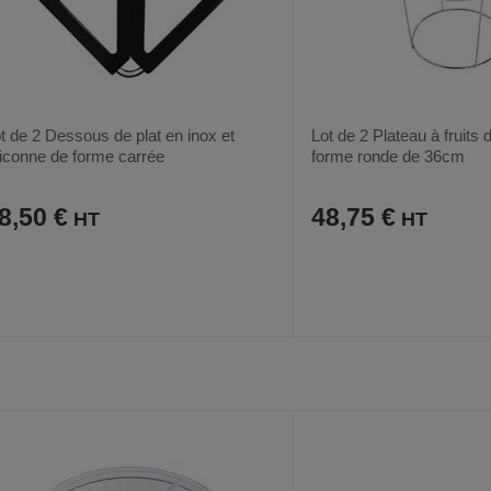
t de 2 Dessous de plat en inox et
Lot de 2 Plateau à fruits
liconne de forme carrée
forme ronde de 36cm
8,50 €
48,75 €
AJOUTER
COMPARER
AJOUTER
COMPARER
VOIR
AUX
CE
AUX
CE
FAVORIS
PRODUIT
FAVORIS
PRODUIT