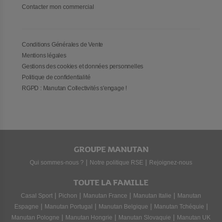
Contacter mon commercial
Conditions Générales de Vente
Mentions légales
Gestions des cookies et données personnelles
Politique de confidentialité
RGPD : Manutan Collectivités s'engage !
GROUPE MANUTAN
|
|
Qui sommes-nous ?
Notre politique RSE
Rejoignez-nous
TOUTE LA FAMILLE
|
|
|
|
Casal Sport
Pichon
Manutan France
Manutan Italie
Manutan
|
|
|
|
Espagne
Manutan Portugal
Manutan Belgique
Manutan Tchéquie
|
|
|
Manutan Pologne
Manutan Hongrie
Manutan Slovaquie
Manutan UK