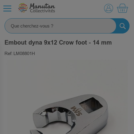
MO
RECHE
Embout dyna 9x12 Crow foot - 14 mm
Ref: LM08801H
SKIP
TO
THE
END
OF
THE
IMAGES
GALLERY