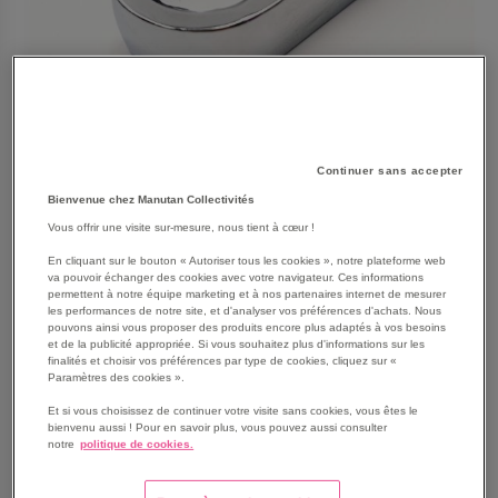
Continuer sans accepter
Bienvenue chez Manutan Collectivités
Vous offrir une visite sur-mesure, nous tient à cœur !
En cliquant sur le bouton « Autoriser tous les cookies », notre plateforme web
SKIP
Les avantages
va pouvoir échanger des cookies avec votre navigateur. Ces informations
TO
permettent à notre équipe marketing et à nos partenaires internet de mesurer
les performances de notre site, et d'analyser vos préférences d'achats. Nous
THE
Embout dyna 9x12 Crow foot.
pouvons ainsi vous proposer des produits encore plus adaptés à vos besoins
BEGINNING
Il est forgé en acier au chrome vanadium.
et de la publicité appropriée. Si vous souhaitez plus d'informations sur les
OF
finalités et choisir vos préférences par type de cookies, cliquez sur «
Utilisable avec tous les modèles de clés
Paramètres des cookies ».
THE
dynamométriques SAM équipées d'un cliquet ou carré
IMAGES
Et si vous choisissez de continuer votre visite sans cookies, vous êtes le
3/8''.
GALLERY
bienvenu aussi ! Pour en savoir plus, vous pouvez aussi consulter
Il nécessite cependant un ajustage des valeurs de
notre
politique de cookies.
réglage de la clé dynamométrique.
Voir le descriptif complet